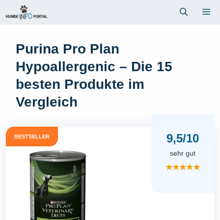
Zum
Me
Inhalt
springen
Purina Pro Plan
Hypoallergenic – Die 15
besten Produkte im
Vergleich
9,5/10
BESTSELLER
sehr gut
★★★★★