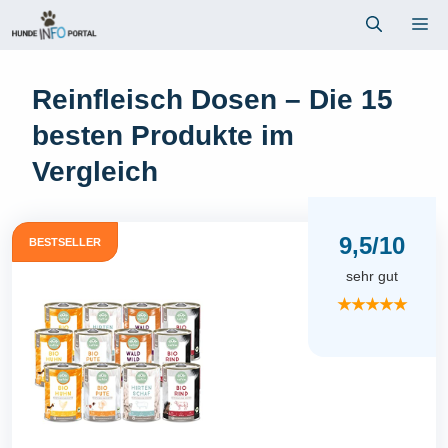
Zum
Me
Inhalt
springen
Reinfleisch Dosen – Die 15
besten Produkte im
Vergleich
9,5/10
BESTSELLER
sehr gut
★★★★★