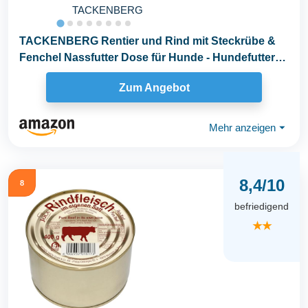
TACKENBERG
TACKENBERG Rentier und Rind mit Steckrübe &
Fenchel Nassfutter Dose für Hunde - Hundefutter
in...
Zum Angebot
Mehr anzeigen
⏷
8,4/10
8
befriedigend
★★