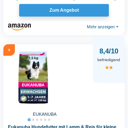
Zum Angebot
Mehr anzeigen
⏷
8,4/10
8
befriedigend
★★
EUKANUBA
Eukanuba Hundefutter mit Lamm & Reis für kleine