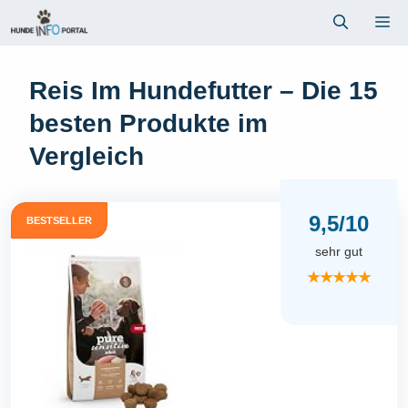
Zum
Me
Inhalt
springen
Reis Im Hundefutter – Die 15
besten Produkte im
Vergleich
9,5/10
BESTSELLER
sehr gut
★★★★★