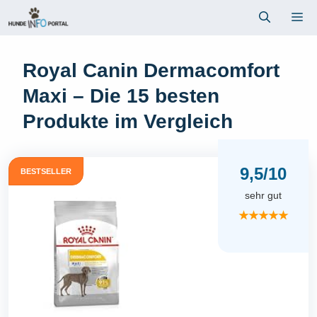
Zum
Me
Inhalt
springen
Royal Canin Dermacomfort
Maxi – Die 15 besten
Produkte im Vergleich
9,5/10
BESTSELLER
sehr gut
★★★★★