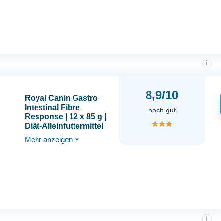
Verdauung | Mit hohem
Energiegehalt
i
8,9/10
Royal Canin Gastro
Intestinal Fibre
noch gut
Response | 12 x 85 g |
★★★
Diät-Alleinfuttermittel
für Adulte Katzen | Für
Mehr anzeigen
⏷
Katzen mit chronischer
Verstopfung oder
ähnlichen Magen-
Darm-Problemen
i