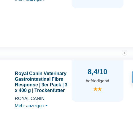
i
8,4/10
Royal Canin Veterinary
Gastrointestinal Fibre
befriedigend
Response | 3er Pack | 3
★★
x 400 g | Trockenfutter
für Erwachsene Katzen
ROYAL CANIN
| Zur Unterstützung der
Mehr anzeigen
⏷
Verdauung |
Angepasster
Energiegehalt