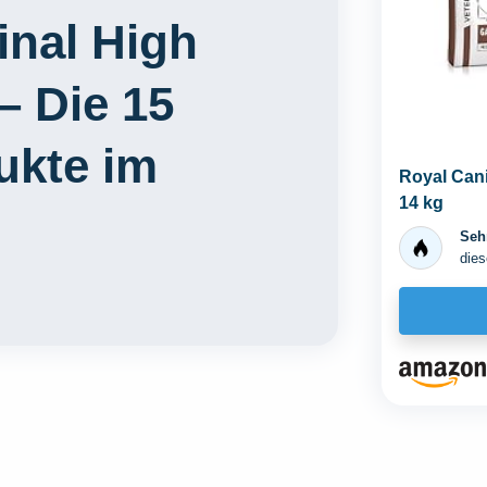
inal High
– Die 15
ukte im
Royal Cani
14 kg
Sehr
dies