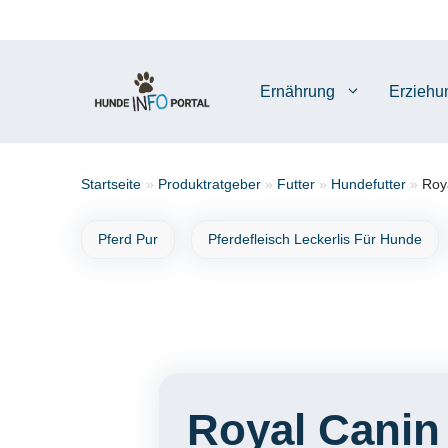
Zum
Inhalt
springen
Ernährung
Erziehu
Startseite
»
Produktratgeber
»
Futter
»
Hundefutter
»
Roya
Pferd Pur
Pferdefleisch Leckerlis Für Hunde
Royal Canin