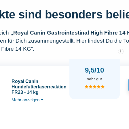
kte sind besonders beli
eich
„Royal Canin Gastrointestinal High Fibre 14
n für Dich zusammengestellt. Hier findest Du die T
 Fibre 14 KG“.
i
9,5/10
sehr gut
Royal Canin
★★★★★
Hundefutterfaserreaktion
FR23 - 14 kg
Mehr anzeigen
⏷