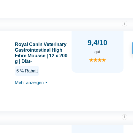
i
9,4/10
Royal Canin Veterinary
Gastrointestinal High
gut
Fibre Mousse | 12 x 200
★★★★
g | Diät-
Alleinfuttermittel für
6 % Rabatt
Adulte Hunde | Zur
Unterstützung Einer
Mehr anzeigen
⏷
gesunden Verdauung |
Mit Nahrungsfasern
i