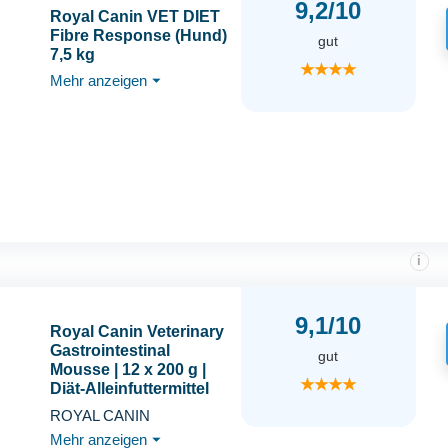
9,2/10
Royal Canin VET DIET
Fibre Response (Hund)
gut
7,5 kg
★★★★
Mehr anzeigen
⏷
i
9,1/10
Royal Canin Veterinary
Gastrointestinal
gut
Mousse | 12 x 200 g |
★★★★
Diät-Alleinfuttermittel
für ausgewachsene
ROYAL CANIN
Hunde | Zur
Mehr anzeigen
⏷
Unterstützung der