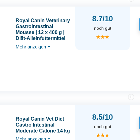
8.7/10
Royal Canin Veterinary
Gastrointestinal
noch gut
Mousse | 12 x 400 g |
★★★
Diät-Alleinfuttermittel
für ausgewachsene
Mehr anzeigen
⏷
Hunde | Zur
Unterstützung bei
akuten
Resorptionsstörungen
des Darms
i
8.5/10
Royal Canin Vet Diet
Gastro Intestinal
noch gut
Moderate Calorie 14 kg
★★★
Mehr anzeigen
⏷