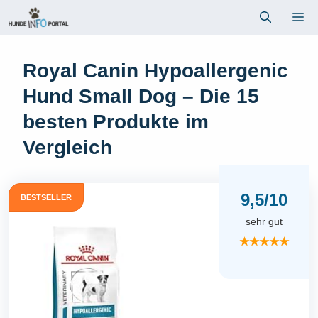
Zum
Me
Inhalt
springen
Royal Canin Hypoallergenic
Hund Small Dog – Die 15
besten Produkte im
Vergleich
9,5/10
BESTSELLER
sehr gut
★★★★★