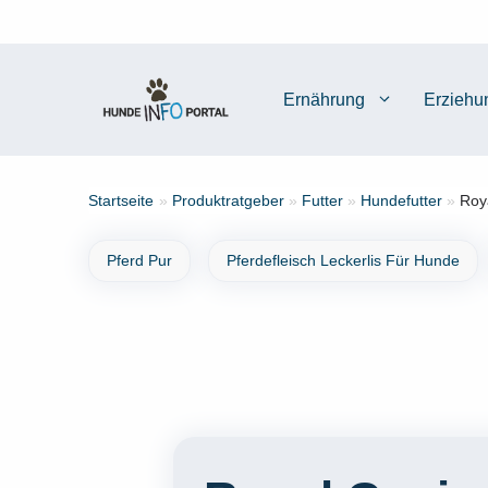
Zum
Inhalt
springen
Ernährung
Erziehu
Startseite
»
Produktratgeber
»
Futter
»
Hundefutter
»
Roy
Pferd Pur
Pferdefleisch Leckerlis Für Hunde