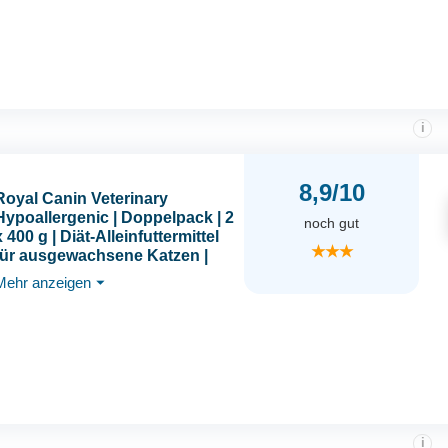
gen
i
8,9/10
Royal Canin Veterinary
Hypoallergenic | Doppelpack | 2
noch gut
x 400 g | Diät-Alleinfuttermittel
★★★
für ausgewachsene Katzen |
Zur Minderung von Allergien
Mehr anzeigen
⏷
und
Nährstoffintoleranzerscheinun
gen
i