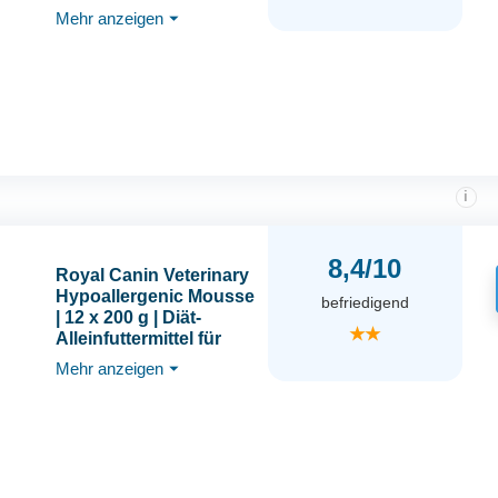
Aller Größen & Rassen
Mehr anzeigen
⏷
| Im
wiederverschließbaren
Beutel | Niedriger
Fettgehalt
i
8,4/10
Royal Canin Veterinary
Hypoallergenic Mousse
befriedigend
| 12 x 200 g | Diät-
★★
Alleinfuttermittel für
ausgewachsene Hunde
Mehr anzeigen
⏷
| Mit hydrolysiertem
Protein | Zur
Unterstützung der
Hautbarriere