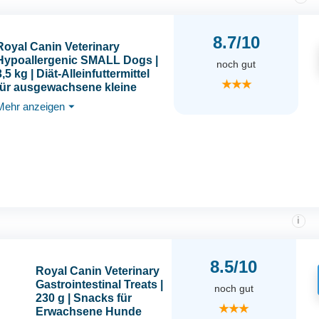
8.7/10
Royal Canin Veterinary
Hypoallergenic SMALL Dogs |
noch gut
3,5 kg | Diät-Alleinfuttermittel
★★★
für ausgewachsene kleine
Hunde | Zur Minderung von
Mehr anzeigen
⏷
Nährstoffintoleranzerscheinun
gen
i
8.5/10
Royal Canin Veterinary
Gastrointestinal Treats |
noch gut
230 g | Snacks für
★★★
Erwachsene Hunde