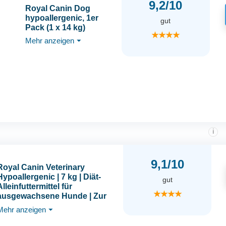
9,2/10
Royal Canin Dog
hypoallergenic, 1er
gut
Pack (1 x 14 kg)
★★★★
Mehr anzeigen
⏷
i
9,1/10
Royal Canin Veterinary
Hypoallergenic | 7 kg | Diät-
gut
Alleinfuttermittel für
★★★★
ausgewachsene Hunde | Zur
Minderung von
Mehr anzeigen
⏷
Ausgangserzeugnis-und
Nährstoffintoleranzerscheinun