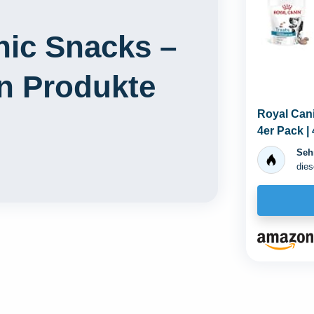
nic Snacks –
en Produkte
Royal Cani
4er Pack |
Hunde...
Sehr
dies