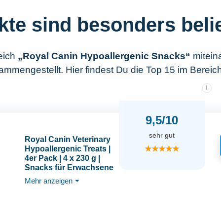
kte sind besonders beli
eich
„Royal Canin Hypoallergenic Snacks“
mitein
mmengestellt. Hier findest Du die Top 15 im Bereic
i
9,5/10
sehr gut
Royal Canin Veterinary
★★★★★
Hypoallergenic Treats |
4er Pack | 4 x 230 g |
Snacks für Erwachsene
Hunde Aller Größen &
Mehr anzeigen
⏷
Rassen | Im
wiederverschließbaren
Beutel | Hydrolysierte
Proteine