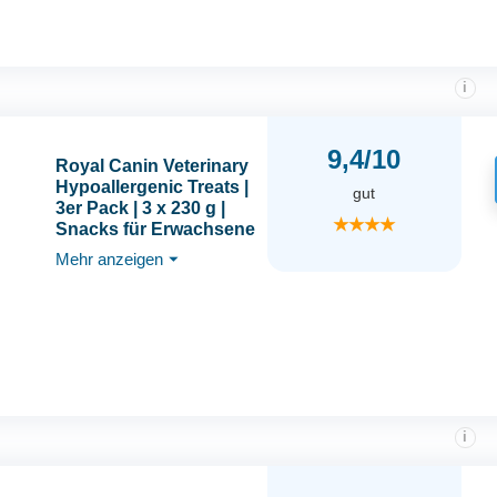
i
9,4/10
Royal Canin Veterinary
Hypoallergenic Treats |
gut
3er Pack | 3 x 230 g |
★★★★
Snacks für Erwachsene
Hunde Aller Größen &
Mehr anzeigen
⏷
Rassen | Im
wiederverschließbaren
Beutel | Hydrolysierte
Proteine
i