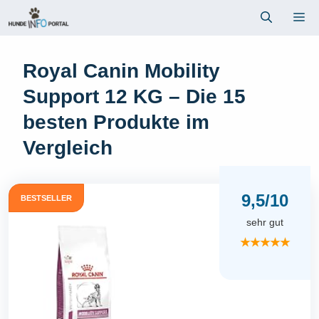
Zum
Me
Inhalt
springen
Royal Canin Mobility
Support 12 KG – Die 15
besten Produkte im
Vergleich
9,5/10
BESTSELLER
sehr gut
★★★★★