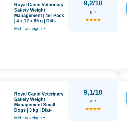
9,2/10
Royal Canin Veterinary
Satiety Weight
gut
Management | 4er Pack
★★★★
| 4 x 12 x 85 g | Diät-
Alleinfuttermittel für
Mehr anzeigen
⏷
Katzen | Zur
Verringerung von
Übergewicht | Feine
Stückchen in Soße
i
9,1/10
Royal Canin Veterinary
Satiety Weight
gut
Management Small
★★★★
Dogs | 3 kg | Diät-
Alleinfuttermittel für
Mehr anzeigen
⏷
Hunde zur
Verringerung von