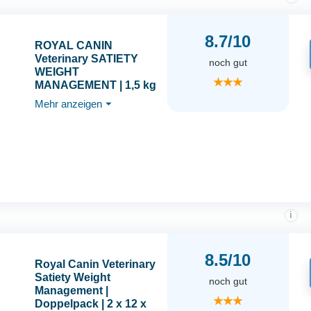
8.7/10
ROYAL CANIN
Veterinary SATIETY
noch gut
WEIGHT
★★★
MANAGEMENT | 1,5 kg
| Diät-Alleinfuttermittel
Mehr anzeigen
⏷
für Hunde |
Trockenfutter welches
zur Verringerung von
Übergewicht mit einem
niedrigem
Energiegehalt
beitragen kann
i
8.5/10
Royal Canin Veterinary
Satiety Weight
noch gut
Management |
★★★
Doppelpack | 2 x 12 x