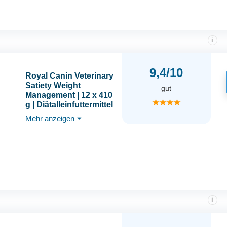
i
9,4/10
Royal Canin Veterinary
Satiety Weight
gut
Management | 12 x 410
★★★★
g | Diätalleinfuttermittel
adulte Hunde | Kann
Mehr anzeigen
⏷
zur Verringerung von
Übergewicht beitragen
i