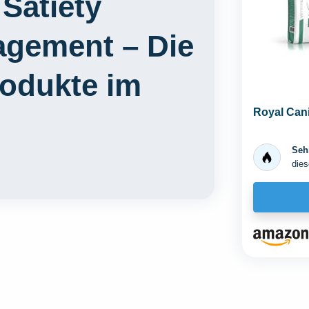
Satiety
gement – Die
rodukte im
Royal Cani
Sehr
dies