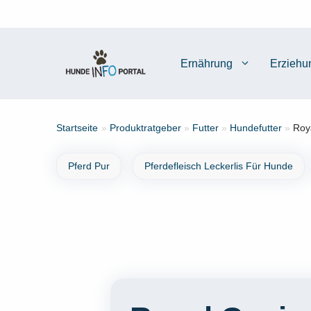
Zum
Inhalt
springen
Ernährung
Erziehu
Startseite
»
Produktratgeber
»
Futter
»
Hundefutter
»
Roy
Pferd Pur
Pferdefleisch Leckerlis Für Hunde