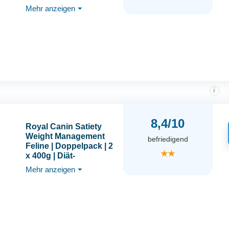
85 g | Diät-
Mehr anzeigen
⏷
Alleinfuttermittel für
Katzen | Zur
Verringerung von
Übergewicht | Feine
Stückchen in Soße
i
8,4/10
Royal Canin Satiety
Weight Management
befriedigend
Feline | Doppelpack | 2
★★
x 400g | Diät-
Alleinfuttermittel für
Mehr anzeigen
⏷
Katzen | Für Katzen mit
niedrigem
Energiegehalt zur
Verringerung von
Übergewicht