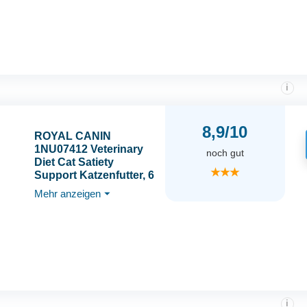
Übergewicht
i
8,9/10
ROYAL CANIN
1NU07412 Veterinary
noch gut
Diet Cat Satiety
★★★
Support Katzenfutter, 6
kg (1er Pack)
Mehr anzeigen
⏷
i