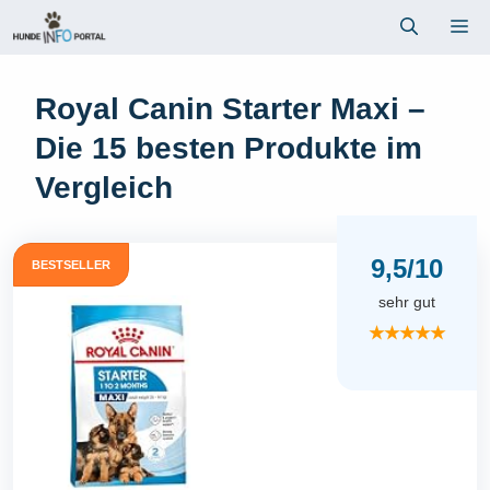
Zum
Me
Inhalt
springen
Royal Canin Starter Maxi –
Die 15 besten Produkte im
Vergleich
9,5/10
BESTSELLER
sehr gut
★★★★★