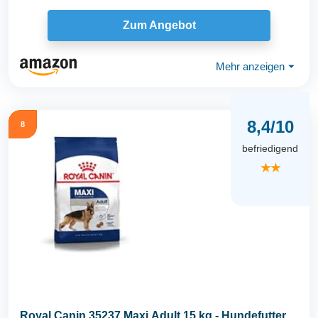
Zum Angebot
Mehr anzeigen
⏷
8,4/10
8
befriedigend
★★
Royal Canin 35237 Maxi Adult 15 kg - Hundefutter