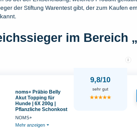
eger der Stiftung Warentest gibt, der zum Kaufen em
ekannt.
eichssieger im Bereich
i
9,8/10
sehr gut
noms+ Präbio Belly
★★★★★
Akut Topping für
Hunde | 6X 200g |
Pflanzliche Schonkost
bei Magen-Darm-
NOMS+
Beschwerden | mit
Mehr anzeigen
⏷
Karotte nach Moro-Art |
Präbiotika für eine