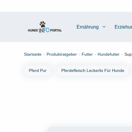
Zum
Inhalt
springen
Ernährung
Erziehu
Startseite
»
Produktratgeber
»
Futter
»
Hundefutter
»
Sup
Pferd Pur
Pferdefleisch Leckerlis Für Hunde