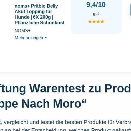
9,4/10
noms+ Präbio Belly
Akut Topping für
gut
Hunde | 6X 200g |
★★★★
Pflanzliche Schonkost
bei Magen-Darm-
NOMS+
Beschwerden | mit
Mehr anzeigen
⏷
Karotte nach Moro-Art |
Präbiotika für eine
gesunde Darmflora -
Ready to eat
iftung Warentest zu Pro
ppe Nach Moro“
, vergleicht und testet die besten Produkte für Verbr
en so bei der Entscheidung, welches Produkt gekauft