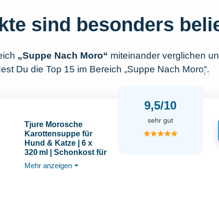
kte sind besonders beli
eich
„Suppe Nach Moro“
miteinander verglichen u
dest Du die Top 15 im Bereich „Suppe Nach Moro“.
i
9,5/10
sehr gut
Tjure Morosche
★★★★★
Karottensuppe für
Hund & Katze | 6 x
320 ml | Schonkost für
Hunde bei Durchfall |
Mehr anzeigen
⏷
Zur Ergänzung der
Fütterung in
besonderen Phasen |
Ohne Zusatzstoffe |
Made in Germany