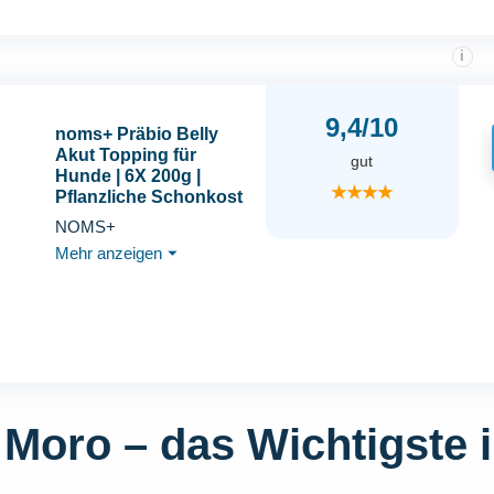
i
9,4/10
noms+ Präbio Belly
Akut Topping für
gut
Hunde | 6X 200g |
★★★★
Pflanzliche Schonkost
bei Magen-Darm-
NOMS+
Beschwerden | mit
Mehr anzeigen
⏷
Karotte nach Moro-Art |
Präbiotika für eine
gesunde Darmflora -
Ready to eat
Moro – das Wichtigste 