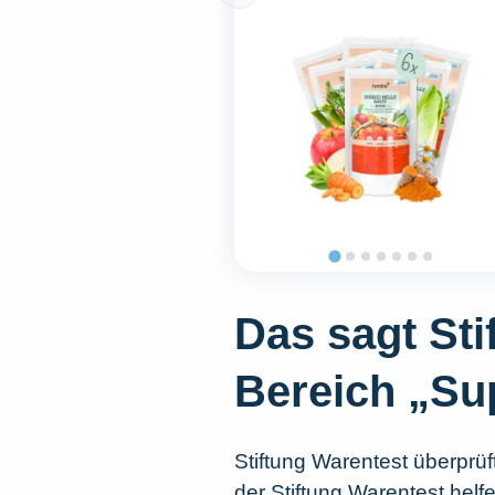
Das sagt St
Bereich „Su
Stiftung Warentest überprüft
der Stiftung Warentest helf