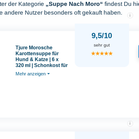
nter der Kategorie
„Suppe Nach Moro“
findest Du hi
te andere Nutzer besonders oft gekauft haben.
i
9,5/10
sehr gut
Tjure Morosche
★★★★★
Karottensuppe für
Hund & Katze | 6 x
320 ml | Schonkost für
Hunde bei Durchfall |
Mehr anzeigen
⏷
Zur Ergänzung der
Fütterung in
besonderen Phasen |
Ohne Zusatzstoffe |
Made in Germany
i