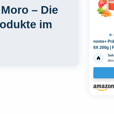
Moro – Die
rodukte im
noms+ Präb
6X 200g | 
Sehr
dies