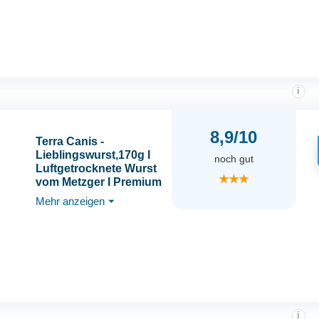
zur Unterstützung
eines gesunden
Bewegungsablaufes
i
8,9/10
Terra Canis -
Lieblingswurst,170g I
noch gut
Luftgetrocknete Wurst
★★★
vom Metzger I Premium
Snack für Hunde in
Mehr anzeigen
⏷
100%
Lebensmittelqualität
Aller Rohstoffe I
Getreidefrei & glutenfrei
(Pute)
i