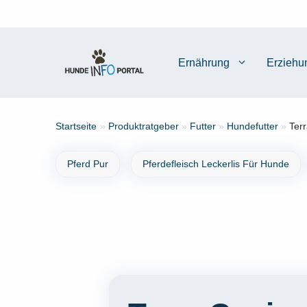
Zum
Inhalt
springen
Ernährung
Erziehu
Startseite
»
Produktratgeber
»
Futter
»
Hundefutter
»
Ter
Pferd Pur
Pferdefleisch Leckerlis Für Hunde