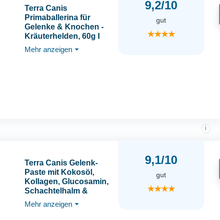
9,2/10
Terra Canis
Primaballerina für
gut
Gelenke & Knochen -
★★★★
Kräuterhelden, 60g I
Unterstützung mit der
Mehr anzeigen
⏷
Kraft der Natur I
Nahrungsergänzung
mit Kräutern &
Bachblüten für Hunde
i
9,1/10
Terra Canis Gelenk-
Paste mit Kokosöl,
gut
Kollagen, Glucosamin,
★★★★
Schachtelhalm &
Teufelskralle, 250ml I
Mehr anzeigen
⏷
Premium Hunde-
Nahrungsergänzung