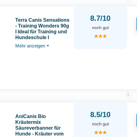
8.7/10
Terra Canis Sensations
- Training Wonders 90g
noch gut
I Ideal für Training und
★★★
Hundeschule I
Premium Snack für
Mehr anzeigen
⏷
Hunde in 100%
Lebensmittelqualität
Aller Rohstoffe I
Getreidefrei & glutenfrei
(Pferd)
i
8.5/10
AniCanis Bio
Kräutermix
noch gut
Säureverbanner für
★★★
Hunde - Kräuter vom