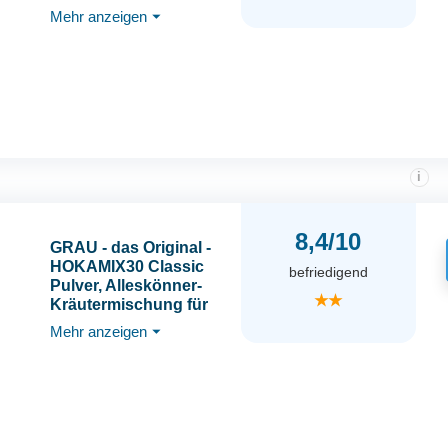
Tierheilpraktiker -
Mehr anzeigen
⏷
Magenkräuter,
Übersäuerung,
Sodbrennen, Gras
fressen - 100g
i
8,4/10
GRAU - das Original -
HOKAMIX30 Classic
befriedigend
Pulver, Alleskönner-
★★
Kräutermischung für
Hunde, 30 wichtige
Mehr anzeigen
⏷
Kräuter zur Vorsorge,
1er Pack (1 x 400 g),
Ergänzungsfuttermittel
für Hunde