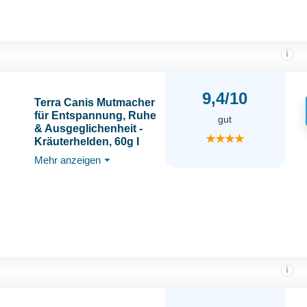
Lebensmittelqualität
i
9,4/10
Terra Canis Mutmacher
für Entspannung, Ruhe
gut
& Ausgeglichenheit -
★★★★
Kräuterhelden, 60g I
Unterstützung mit der
Mehr anzeigen
⏷
Kraft der Natur I
Nahrungsergänzung
mit
Gesundheitskräutern &
Bachblüten für Hunde
i