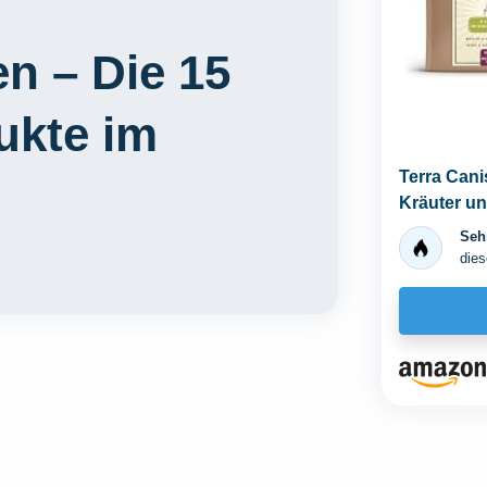
n – Die 15
ukte im
Terra Can
Kräuter un
sexuellen..
Sehr
dies