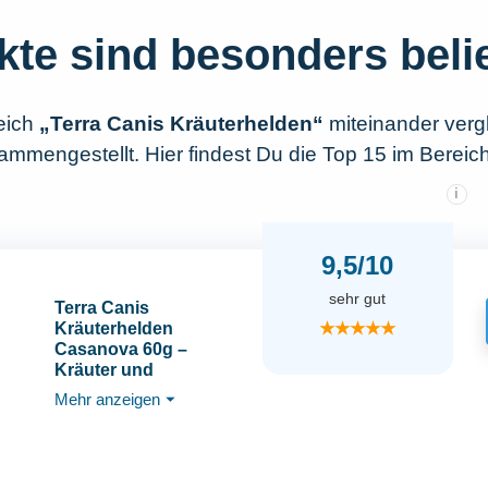
kte sind besonders beli
eich
„Terra Canis Kräuterhelden“
miteinander verg
mmengestellt. Hier findest Du die Top 15 im Bereich
i
9,5/10
sehr gut
Terra Canis
★★★★★
Kräuterhelden
Casanova 60g –
Kräuter und
Bachblüten für Hunde,
Mehr anzeigen
⏷
zur sexuellen
Ausgeglichenheit bei
Rüden, Natur pur, mit
Rohstoffen 100%