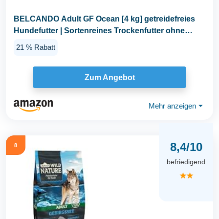
BELCANDO Adult GF Ocean [4 kg] getreidefreies
Hundefutter | Sortenreines Trockenfutter ohne
Getreide...
21 % Rabatt
Zum Angebot
Mehr anzeigen
⏷
8,4/10
8
befriedigend
★★