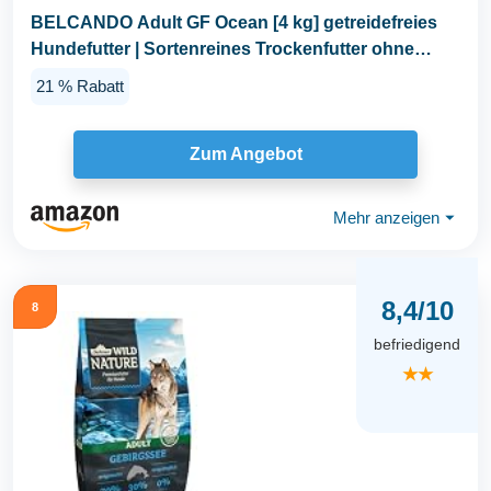
BELCANDO Adult GF Ocean [4 kg] getreidefreies
Hundefutter | Sortenreines Trockenfutter ohne
Getreide...
21 % Rabatt
Zum Angebot
Mehr anzeigen
⏷
8,4/10
8
befriedigend
★★