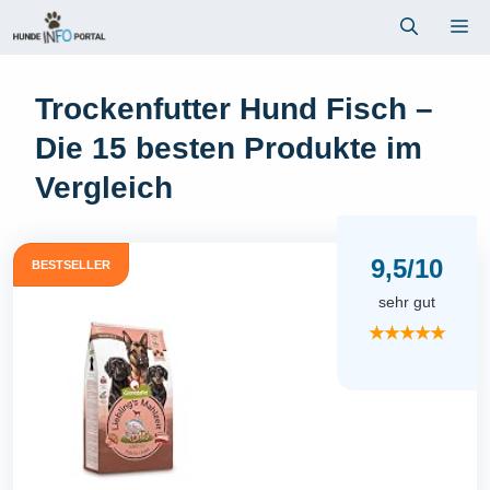
Zum
Me
Inhalt
springen
Trockenfutter Hund Fisch –
Die 15 besten Produkte im
Vergleich
9,5/10
BESTSELLER
sehr gut
★★★★★