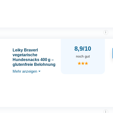
i
8,9/10
Leiky Braverl
vegetarische
noch gut
Hundesnacks 400 g –
★★★
glutenfreie Belohnung
ohne Zusatzstoffe
Mehr anzeigen
⏷
i