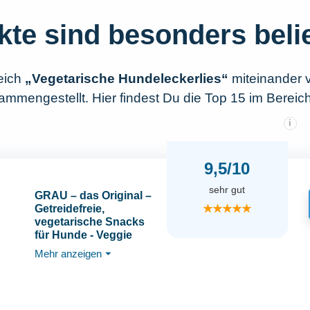
kte sind besonders beli
eich
„Vegetarische Hundeleckerlies“
miteinander 
mmengestellt. Hier findest Du die Top 15 im Bereic
i
9,5/10
sehr gut
GRAU – das Original –
★★★★★
Getreidefreie,
vegetarische Snacks
für Hunde - Veggie
Snacks, 1er Pack (1 x
Mehr anzeigen
⏷
160 g),
Ergänzungsfuttermittel
für Hunde