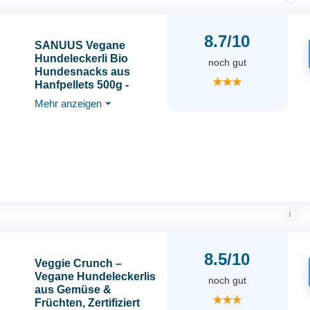
8.7/10
SANUUS Vegane
Hundeleckerli Bio
noch gut
Hundesnacks aus
★★★
Hanfpellets 500g -
100% natürliches
Mehr anzeigen
⏷
Hundeleckerli
getreidefrei für Hunde
als Trainingsleckerli
oder Hundesnack
vegetarisch - Made im
Allgäu
i
8.5/10
Veggie Crunch –
Vegane Hundeleckerlis
noch gut
aus Gemüse &
★★★
Früchten, Zertifiziert