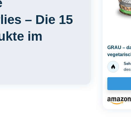
e
ies – Die 15
ukte im
GRAU – das
vegetarisc
Snacks, 1e
Sehr
dies