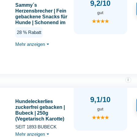
9,2/10
Sammy´s
Herzensbrecher | Fein
gut
gebackene Snacks für
★★★★
Hunde | Schonend im
Ofen gebacken | Mit
28 % Rabatt
Rote Bete &
Löwenzahn | Reich an
Mehr anzeigen
⏷
Geflügel | ohne
Zuckerzusatz |
Trainingssnack | 1 x
800 g
i
9,1/10
Hundeleckerlies
zuckerfrei gebacken |
gut
Bubeck | 250g
★★★★
(Vegetarisch Karotte)
SEIT 1893 BUBECK
Mehr anzeigen
⏷