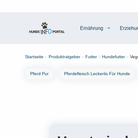
Zum
Inhalt
springen
Ernährung
Erziehu
Startseite
»
Produktratgeber
»
Futter
»
Hundefutter
»
Veg
Pferd Pur
Pferdefleisch Leckerlis Für Hunde