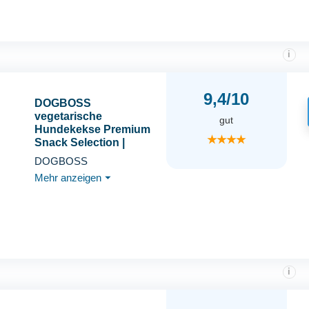
i
9,4/10
DOGBOSS
vegetarische
gut
Hundekekse Premium
★★★★
Snack Selection |
Reines Naturprodukt in
DOGBOSS
Lebensmittelqualität |
Mehr anzeigen
⏷
100% natürliche
Zutaten | Mit Herz und
Liebe handgemacht |
250 g
i