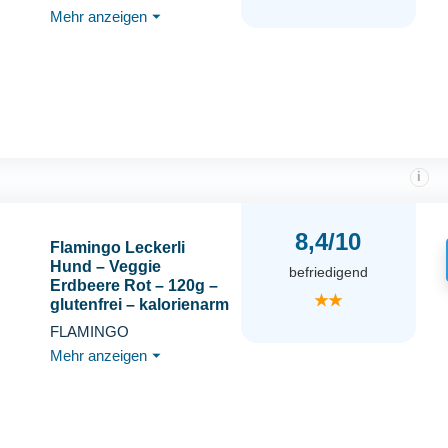
vegan – Nachhaltige,
Mehr anzeigen
⏷
getreidefreie Snacks
ohne künstliche
Zusätze – 200 g
i
8,4/10
Flamingo Leckerli
Hund – Veggie
befriedigend
Erdbeere Rot – 120g –
★★
glutenfrei – kalorienarm
– Zahnpflege Snack
FLAMINGO
Mehr anzeigen
⏷