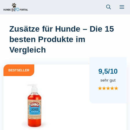
Zum
Me
Inhalt
springen
Zusätze für Hunde – Die 15
besten Produkte im
Vergleich
9,5/10
BESTSELLER
sehr gut
★★★★★