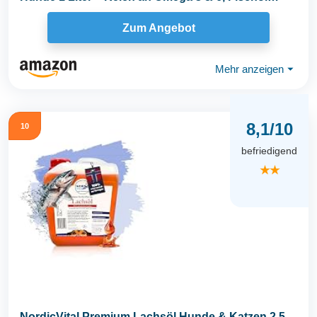
Hund...
Zum Angebot
Mehr anzeigen
⏷
8,1/10
10
befriedigend
★★
NordicVital Premium Lachsöl Hunde & Katzen 2,5