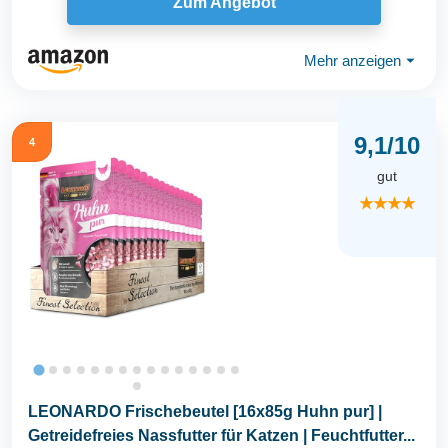
Zum Angebot
Mehr anzeigen
⏷
9,1/10
4
gut
★★★★
LEONARDO Frischebeutel [16x85g Huhn pur] |
Getreidefreies Nassfutter für Katzen | Feuchtfutter...