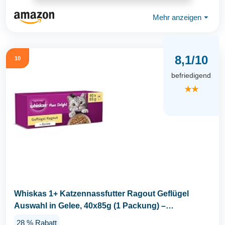
Mehr anzeigen
⏷
8,1/10
10
befriedigend
★★
Whiskas 1+ Katzennassfutter Ragout Geflügel
Auswahl in Gelee, 40x85g (1 Packung) –
Hochwertiges...
28 % Rabatt