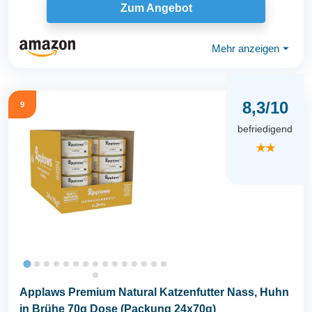
Zum Angebot
Mehr anzeigen
⏷
8,3/10
9
befriedigend
★★
Applaws Premium Natural Katzenfutter Nass, Huhn
in Brühe 70g Dose (Packung 24x70g)