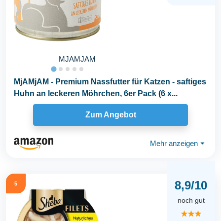
MJAMJAM
MjAMjAM - Premium Nassfutter für Katzen - saftiges
Huhn an leckeren Möhrchen, 6er Pack (6 x...
Zum Angebot
Mehr anzeigen
⏷
8,9/10
5
noch gut
★★★