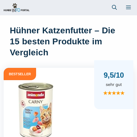
Zum
Me
Inhalt
springen
Hühner Katzenfutter – Die
15 besten Produkte im
Vergleich
9,5/10
BESTSELLER
sehr gut
★★★★★