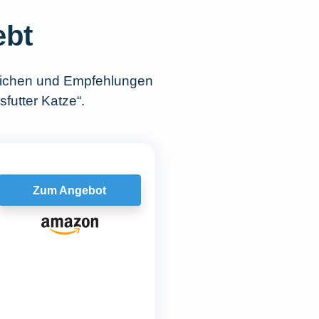
ebt
lichen und Empfehlungen
futter Katze“.
Zum Angebot