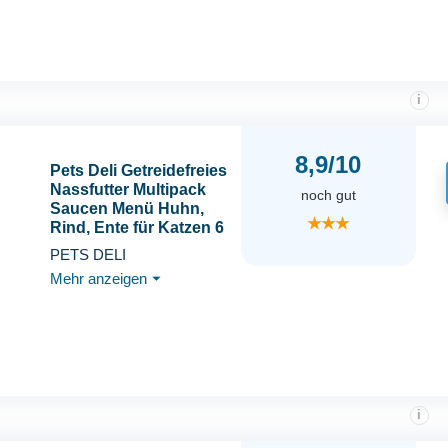
Premium Qualität
i
8,9/10
Pets Deli Getreidefreies
Nassfutter Multipack
noch gut
Saucen Menü Huhn,
★★★
Rind, Ente für Katzen 6
x 70g
PETS DELI
Mehr anzeigen
⏷
i