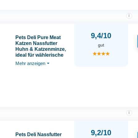
i
9,4/10
Pets Deli Pure Meat
Katzen Nassfutter
gut
Huhn & Katzenminze,
★★★★
ideal für wählerische
Katzen, feine Pastete
Mehr anzeigen
⏷
mit hohem
Fleischanteil,
getreidefrei, ohne
Zucker, 12x85g,
Premium Qualität
i
9,2/10
Pets Deli Nassfutter