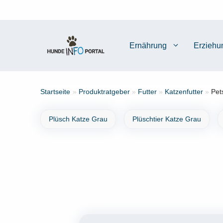
Zum
Inhalt
springen
Ernährung
Erziehu
Startseite
»
Produktratgeber
»
Futter
»
Katzenfutter
»
Pet
Plüsch Katze Grau
Plüschtier Katze Grau