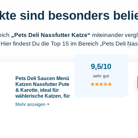
kte sind besonders beli
eich
„Pets Deli Nassfutter Katze“
miteinander verg
Hier findest Du die Top 15 im Bereich „Pets Deli Nass
i
9,5/10
sehr gut
Pets Deli Saucen Menü
★★★★★
Katzen Nassfutter Pute
& Karotte, ideal für
wählerische Katzen, für
extra
Mehr anzeigen
⏷
Flüssigkeitszufuhr,
getreidefrei, ohne
Zucker, 12x70g,
Premium Qualität