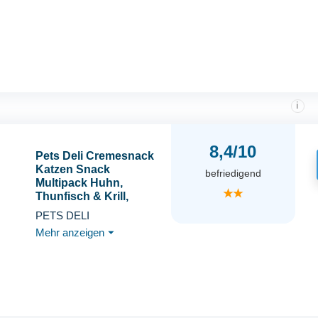
i
8,4/10
Pets Deli Cremesnack
Katzen Snack
befriedigend
Multipack Huhn,
★★
Thunfisch & Krill,
Topping & Belohnung,
PETS DELI
für wählerische Katzen,
Mehr anzeigen
⏷
getreidefrei, ohne
Zucker, 8x90g,
Premium Qualität