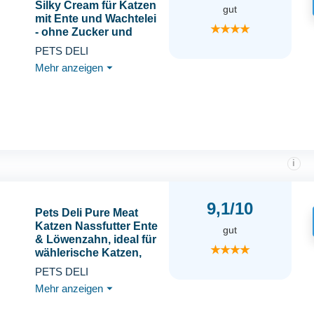
Silky Cream für Katzen
gut
mit Ente und Wachtelei
★★★★
- ohne Zucker und
Getreide, 12x70g
PETS DELI
Mehr anzeigen
⏷
i
9,1/10
Pets Deli Pure Meat
Katzen Nassfutter Ente
gut
& Löwenzahn, ideal für
★★★★
wählerische Katzen,
feine Pastete mit
PETS DELI
hohem Fleischanteil,
Mehr anzeigen
⏷
getreidefrei, ohne
Zucker, 12x85g,