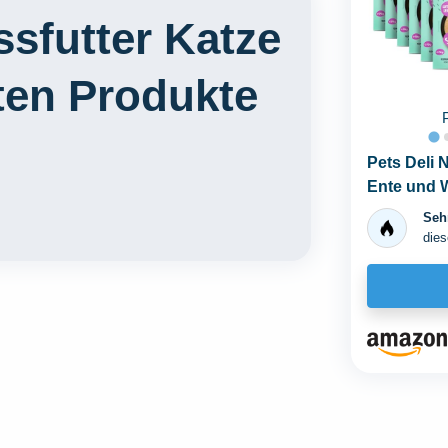
ssfutter Katze
ten Produkte
Pets Deli 
Ente und W
Getreide...
Sehr
dies