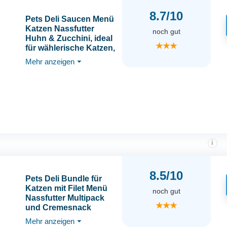
8.7/10
Pets Deli Saucen Menü
Katzen Nassfutter
noch gut
Huhn & Zucchini, ideal
★★★
für wählerische Katzen,
für extra
Mehr anzeigen
⏷
Flüssigkeitszufuhr,
getreidefrei, ohne
Zucker, 12x70g,
Premium Qualität
i
8.5/10
Pets Deli Bundle für
Katzen mit Filet Menü
noch gut
Nassfutter Multipack
★★★
und Cremesnack
Multipack 1020g
Mehr anzeigen
⏷