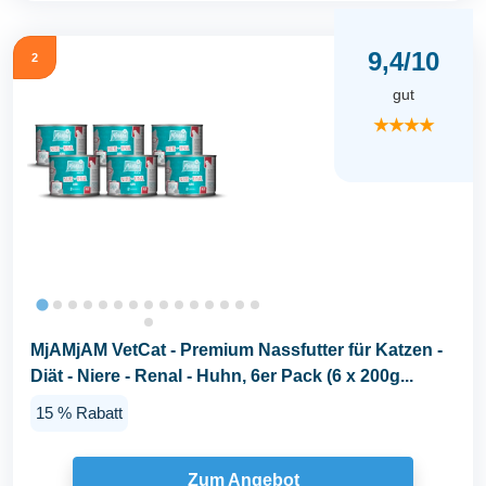
9,4/10
2
gut
★★★★
MjAMjAM VetCat - Premium Nassfutter für Katzen -
Diät - Niere - Renal - Huhn, 6er Pack (6 x 200g...
15 % Rabatt
Zum Angebot