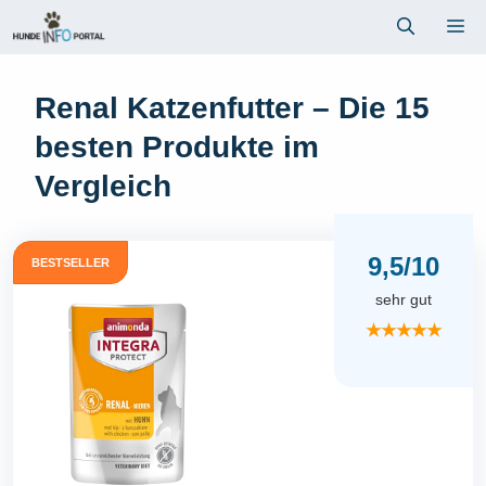
Zum
Me
Inhalt
springen
Renal Katzenfutter – Die 15
besten Produkte im
Vergleich
9,5/10
BESTSELLER
sehr gut
★★★★★