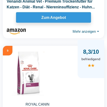
Venandi Animal Vet - Premium Trockenfutter für
Katzen - Diät - Renal - Niereninsuffizienz - Huhn...
Zum Angebot
Mehr anzeigen
⏷
8,3/10
9
befriedigend
★★
ROYAL CANIN