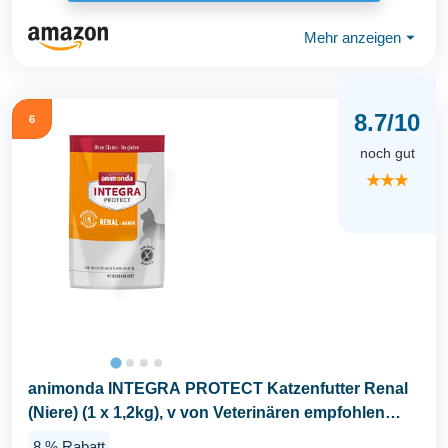
Mehr anzeigen
⏷
8.7/10
6
noch gut
★★★
animonda INTEGRA PROTECT Katzenfutter Renal
(Niere) (1 x 1,2kg), v von Veterinären empfohlen
bei...
8 % Rabatt