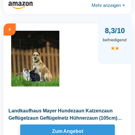
Mehr anzeigen
⏷
8,3/10
9
befriedigend
★★
Landkaufhaus Mayer Hundezaun Katzenzaun
Geflügelzaun Geflügelnetz Hühnerzaun (105cm)
25m grün...
Zum Angebot