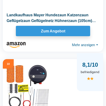
Landkaufhaus Mayer Hundezaun Katzenzaun
Geflügelzaun Geflügelnetz Hühnerzaun (105cm)
25m grün...
Zum Angebot
Mehr anzeigen
⏷
8,1/10
10
befriedigend
★★