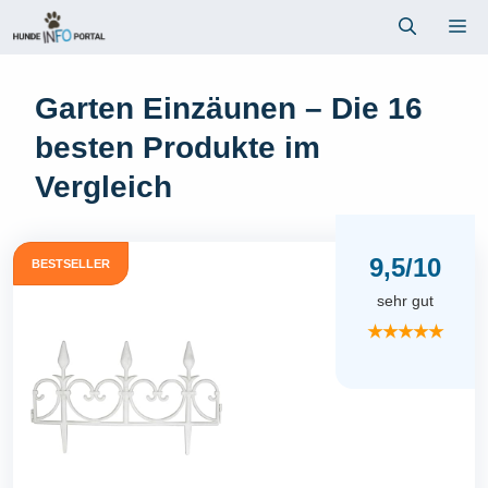
Zum
Me
Inhalt
springen
Garten Einzäunen – Die 16
besten Produkte im
Vergleich
9,5/10
BESTSELLER
sehr gut
★★★★★