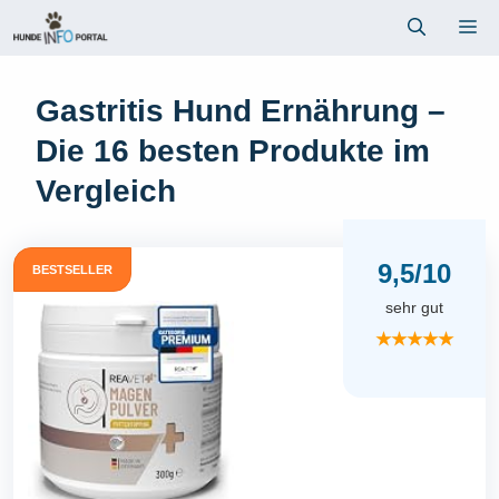
Zum
Me
Inhalt
springen
Gastritis Hund Ernährung –
Die 16 besten Produkte im
Vergleich
9,5/10
BESTSELLER
sehr gut
★★★★★