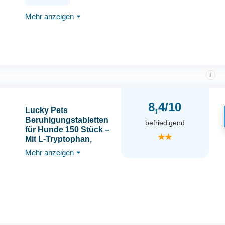
Taigawurzel - ohne
Mehr anzeigen
⏷
künstliche Zusätze - für
Gewitter Silvester
Autofahrt
i
8,4/10
Lucky Pets
Beruhigungstabletten
befriedigend
für Hunde 150 Stück –
★★
Mit L-Tryptophan,
Baldrian und Hanfsaat
Mehr anzeigen
⏷
– Für Stress, Angst,
Silvester und Reisen –
Beruhigungsmittel für
Hunde – Made in
Germany