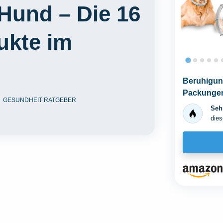
Hund – Die 16
ukte im
Beruhigun
Packungen
GESUNDHEIT RATGEBER
Relief Angs
Sehr
dies