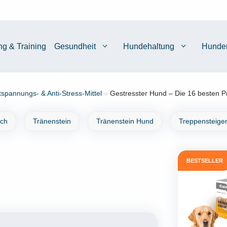
ng & Training
Gesundheit
Hundehaltung
Hunde
tspannungs- & Anti-Stress-Mittel
»
Gestresster Hund – Die 16 besten P
ich
Tränenstein
Tränenstein Hund
Treppensteige
BESTSELLER