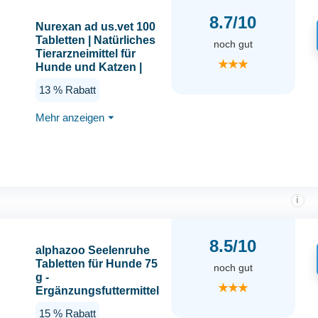
8.7/10
Nurexan ad us.vet 100
Tabletten | Natürliches
noch gut
Tierarzneimittel für
★★★
Hunde und Katzen |
Made in Germany
13 % Rabatt
Mehr anzeigen
⏷
i
8.5/10
alphazoo Seelenruhe
Tabletten für Hunde 75
noch gut
g -
★★★
Ergänzungsfuttermittel
mit Baldrian Melisse
15 % Rabatt
Hopfen - mit Hanföl &