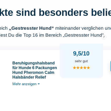
kte sind besonders beli
eich
„Gestresster Hund“
miteinander verglichen un
dest Du die Top 16 im Bereich „Gestresster Hund“.
i
9,5/10
sehr gut
Beruhigungshalsband
★★★★★
für Hunde 6 Packungen
Hund Pheromon Calm
Halsbänder Relief
Angst Stress Trennung
Mehr anzeigen
⏷
Lasts 120 Tage Relieve
schlechtes Verhalten
25 Zoll Größe
einstellbar für alle Hund
(Grau)