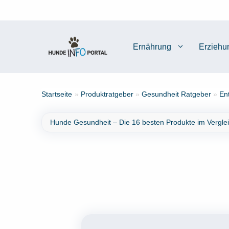
Zum
Inhalt
springen
Ernährung
Erziehu
Startseite
»
Produktratgeber
»
Gesundheit Ratgeber
»
En
Hunde Gesundheit – Die 16 besten Produkte im Vergle