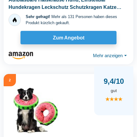
Hundekragen Leckschutz Schutzkragen Katze
Hundehalskrause...
Sehr gefragt!
Mehr als 131 Personen haben dieses
Produkt kürzlich gekauft.
Zum Angebot
Mehr anzeigen
⏷
9,4/10
2
gut
★★★★