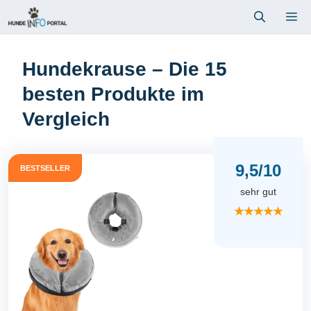
Zum
Me
Inhalt
springen
Hundekrause – Die 15
besten Produkte im
Vergleich
9,5/10
BESTSELLER
sehr gut
★★★★★