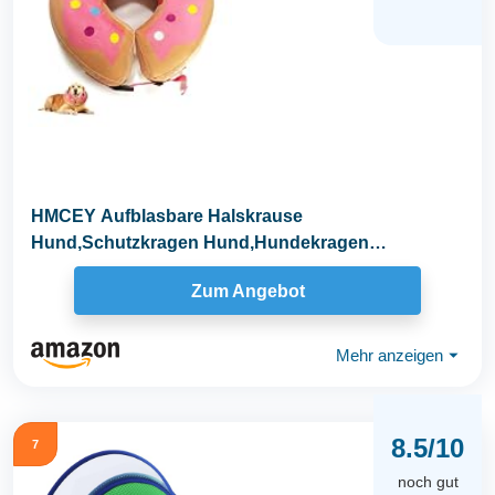
HMCEY Aufblasbare Halskrause
Hund,Schutzkragen Hund,Hundekragen
Leckschutz,Einstellbarer Halskrause...
Zum Angebot
Mehr anzeigen
⏷
8.5/10
7
noch gut