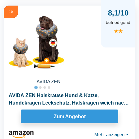
8,1/10
10
befriedigend
★★
AVIDA ZEN
AVIDA ZEN Halskrause Hund & Katze,
Hundekragen Leckschutz, Halskragen weich nach
OP, Schutzkragen...
Zum Angebot
Mehr anzeigen
⏷