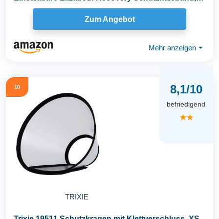
Anti-Biss Leck...
Zum Angebot
Mehr anzeigen
⏷
8,1/10
10
befriedigend
★★
TRIXIE
Trixie 19511 Schutzkragen mit Klettverschluss, XS–