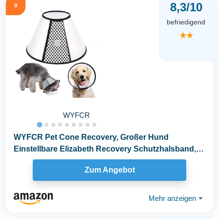
8,3/10
9
befriedigend
★★
WYFCR
WYFCR Pet Cone Recovery, Großer Hund
Einstellbare Elizabeth Recovery Schutzhalsband,
Anti-Biss Leck...
Zum Angebot
Mehr anzeigen
⏷