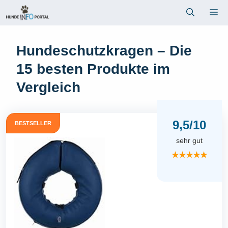
Zum
Me
Inhalt
springen
Hundeschutzkragen – Die
15 besten Produkte im
Vergleich
9,5/10
BESTSELLER
sehr gut
★★★★★