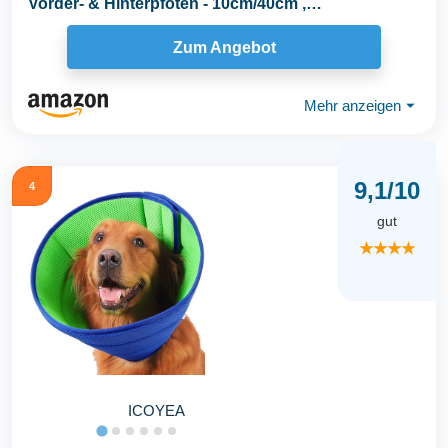
Vorder- & Hinterpfoten - 10cm/40cm ,
Hundesocken...
Zum Angebot
Mehr anzeigen
⏷
9,1/10
4
gut
★★★★
ICOYEA