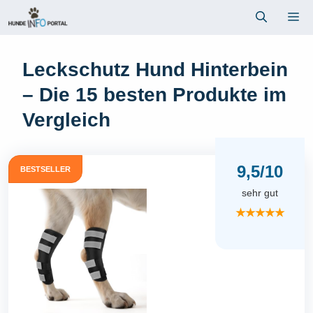
Zum
Me
Inhalt
springen
Leckschutz Hund Hinterbein
– Die 15 besten Produkte im
Vergleich
9,5/10
BESTSELLER
sehr gut
★★★★★