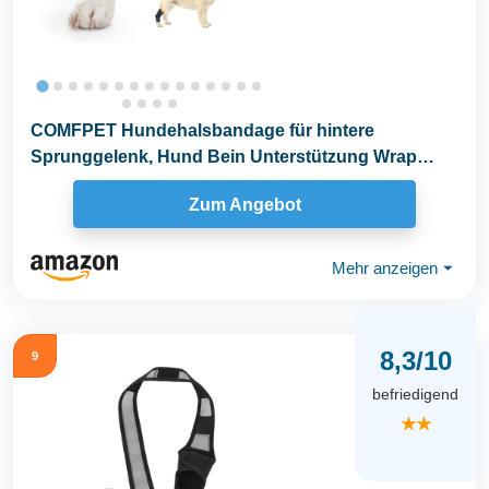
COMFPET Hundehalsbandage für hintere
Sprunggelenk, Hund Bein Unterstützung Wrap
mit...
Zum Angebot
Mehr anzeigen
⏷
8,3/10
9
befriedigend
★★