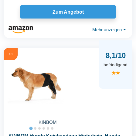
Zum Angebot
Mehr anzeigen
⏷
8,1/10
10
befriedigend
★★
KINBOM
KINBOM Hunde Kniebandage Hinterbein, Hunde