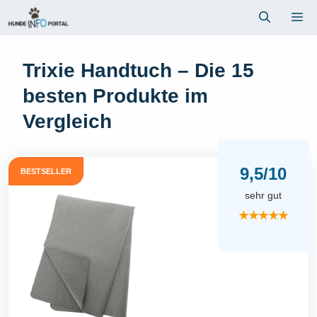
Zum
Me
Inhalt
springen
Trixie Handtuch – Die 15
besten Produkte im
Vergleich
9,5/10
BESTSELLER
sehr gut
★★★★★