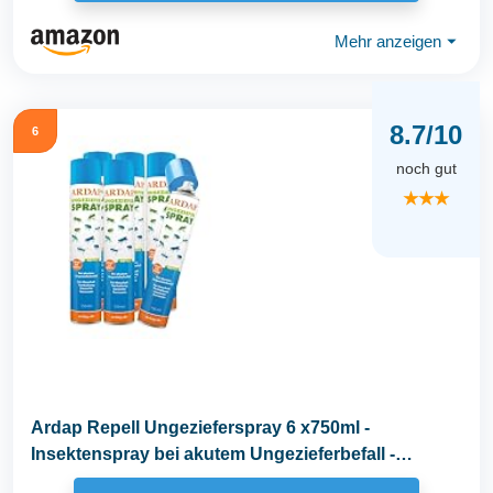
Mehr anzeigen
⏷
8.7/10
6
noch gut
★★★
Ardap Repell Ungezieferspray 6 x750ml -
Insektenspray bei akutem Ungezieferbefall -
Abwehrend bei...