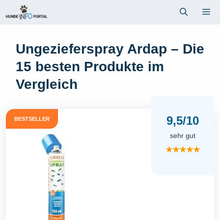
Zum
Me
Inhalt
springen
Ungezieferspray Ardap – Die
15 besten Produkte im
Vergleich
9,5/10
BESTSELLER
sehr gut
★★★★★