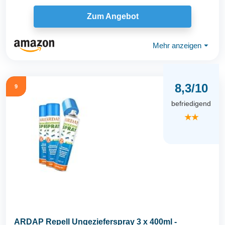
Insektenspray...
Zum Angebot
Mehr anzeigen
⏷
8,3/10
9
befriedigend
★★
ARDAP Repell Ungezieferspray 3 x 400ml -