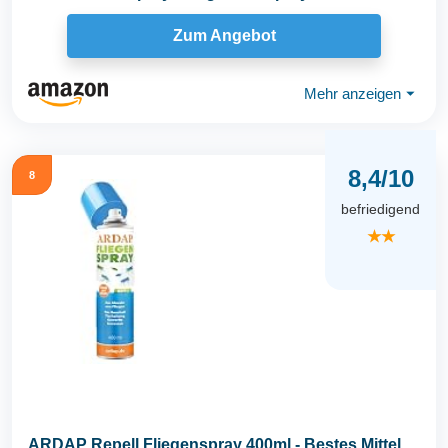
Fliegenspray...
Zum Angebot
Mehr anzeigen
⏷
8,4/10
8
befriedigend
★★
ARDAP Repell Fliegenspray 400ml - Bestes Mittel