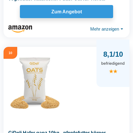
Zum Angebot
Mehr anzeigen
⏷
8,1/10
10
befriedigend
★★
GiDeli Hafer ganz 10kg - pferdefutter körner