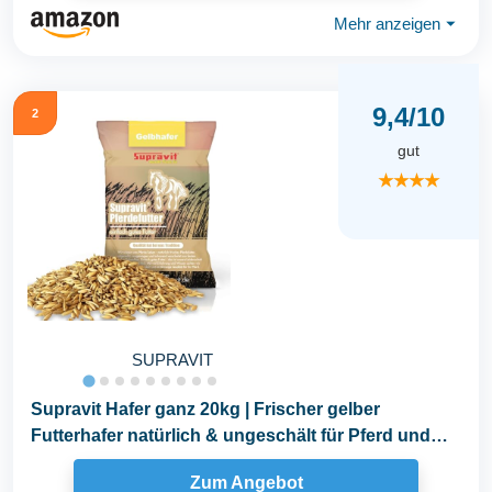
Mehr anzeigen
⏷
9,4/10
2
gut
★★★★
SUPRAVIT
Supravit Hafer ganz 20kg | Frischer gelber
Futterhafer natürlich & ungeschält für Pferd und
Pony...
Zum Angebot