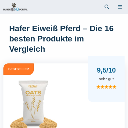
Zum
Me
Inhalt
springen
Hafer Eiweiß Pferd – Die 16
besten Produkte im
Vergleich
9,5/10
BESTSELLER
sehr gut
★★★★★