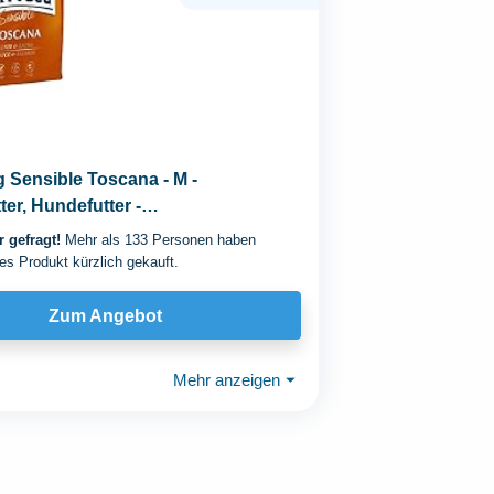
Sensible Toscana - M -
ter, Hundefutter -
srichtung Ente & Lachs...
 gefragt!
Mehr als 133 Personen haben
es Produkt kürzlich gekauft.
Zum Angebot
Mehr anzeigen
⏷