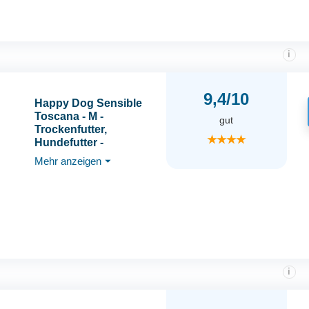
i
9,4/10
Happy Dog Sensible
Toscana - M -
gut
Trockenfutter,
★★★★
Hundefutter -
Geschmacksrichtung
Mehr anzeigen
⏷
Ente & Lachs -
2x12,5kg
i