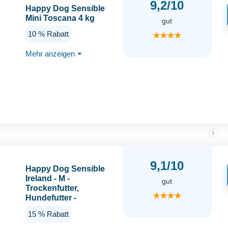
9,2/10
Happy Dog Sensible
Mini Toscana 4 kg
gut
10 % Rabatt
★★★★
Mehr anzeigen
⏷
i
9,1/10
Happy Dog Sensible
Ireland - M -
gut
Trockenfutter,
★★★★
Hundefutter -
Geschmacksrichtung
15 % Rabatt
Lachs & Kaninchen -
12,5kg