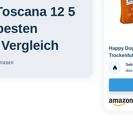
oscana 12 5
besten
 Vergleich
Happy Dog 
Trockenfut
Geschmack
TGEBER
Sehr
dies