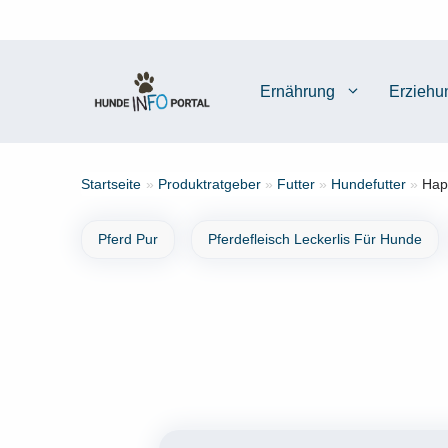
Zum
Inhalt
springen
Ernährung
Erziehu
Startseite
»
Produktratgeber
»
Futter
»
Hundefutter
»
Hap
Pferd Pur
Pferdefleisch Leckerlis Für Hunde