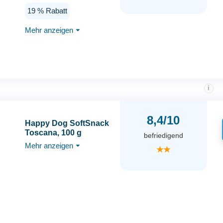
mit geringem Fettgehalt
19 % Rabatt
- 12 kg Inhalt
Mehr anzeigen
⏷
i
8,4/10
Happy Dog SoftSnack
Toscana, 100 g
befriedigend
Mehr anzeigen
⏷
★★