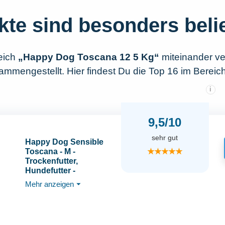
kte sind besonders beli
eich
„Happy Dog Toscana 12 5 Kg“
miteinander ve
ammengestellt. Hier findest Du die Top 16 im Berei
i
9,5/10
sehr gut
Happy Dog Sensible
★★★★★
Toscana - M -
Trockenfutter,
Hundefutter -
Geschmacksrichtung
Mehr anzeigen
⏷
Ente & Lachs - 12,5kg