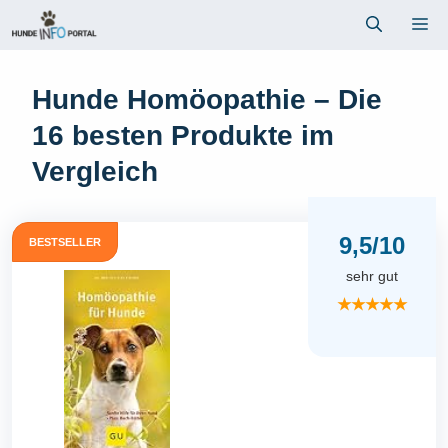
Zum
Me
Inhalt
springen
Hunde Homöopathie – Die
16 besten Produkte im
Vergleich
9,5/10
BESTSELLER
sehr gut
★★★★★