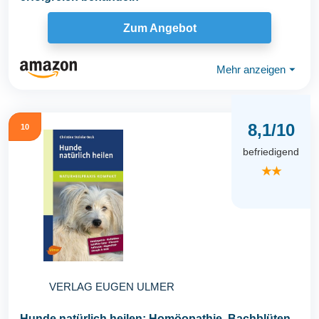
Zum Angebot
Mehr anzeigen
⏷
8,1/10
10
befriedigend
★★
VERLAG EUGEN ULMER
Hunde natürlich heilen: Homöopathie, Bachblüten,