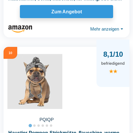
große...
Zum Angebot
Mehr anzeigen
⏷
8,1/10
10
befriedigend
★★
PQIQP
Haustier-Pompon-Strickmütze, flauschige, warme