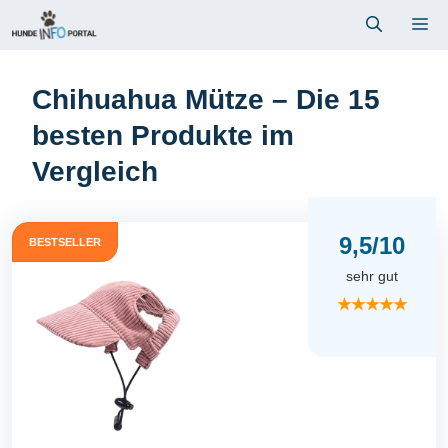
Zum
Me
Inhalt
springen
Chihuahua Mütze – Die 15
besten Produkte im
Vergleich
9,5/10
BESTSELLER
sehr gut
★★★★★