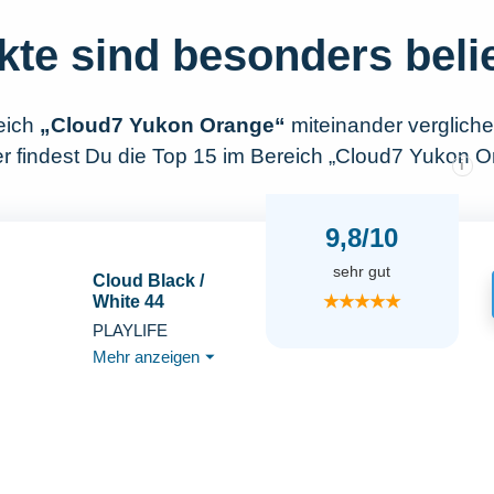
kte sind besonders beli
eich
„Cloud7 Yukon Orange“
miteinander verglich
r findest Du die Top 15 im Bereich „Cloud7 Yukon O
i
9,8/10
sehr gut
Cloud Black /
★★★★★
White 44
PLAYLIFE
Mehr anzeigen
⏷