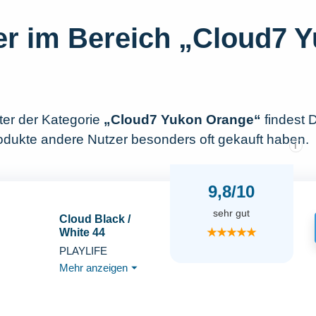
ler im Bereich „Cloud7 
nter der Kategorie
„Cloud7 Yukon Orange“
findest D
rodukte andere Nutzer besonders oft gekauft haben.
i
9,8/10
sehr gut
Cloud Black /
★★★★★
White 44
PLAYLIFE
Mehr anzeigen
⏷