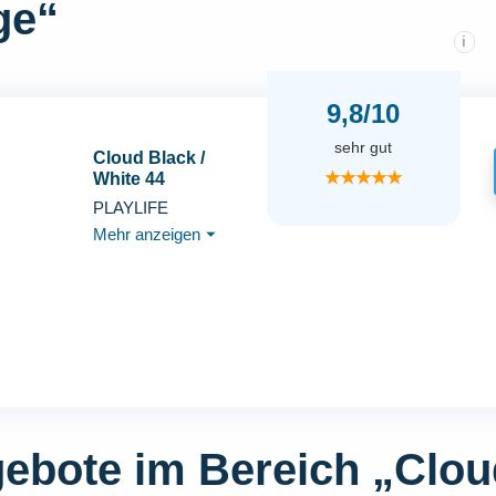
ge“
i
9,8/10
sehr gut
Cloud Black /
★★★★★
White 44
PLAYLIFE
Mehr anzeigen
⏷
gebote im Bereich „Clo