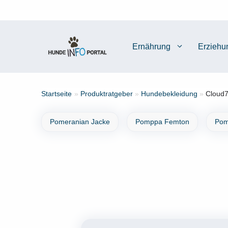
Zum
Inhalt
springen
Ernährung
Erziehu
Startseite
»
Produktratgeber
»
Hundebekleidung
»
Cloud7
Pomeranian Jacke
Pomppa Femton
Pom