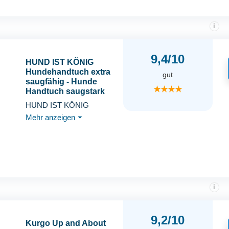
i
9,4/10
HUND IST KÖNIG
Hundehandtuch extra
gut
saugfähig - Hunde
★★★★
Handtuch saugstark
aus Mikrofaser mit 4
HUND IST KÖNIG
Eingriffen - Weiches XL
Mehr anzeigen
⏷
Microfaser Handtuch
für Hunde - Premium
Hunde Trockentuch,
schnell trocknend
i
9,2/10
Kurgo Up and About