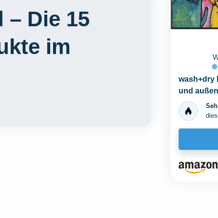
 – Die 15
ukte im
wash+dry 
und außen
Sehr
dies