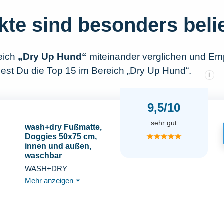
kte sind besonders beli
eich
„Dry Up Hund“
miteinander verglichen und Em
dest Du die Top 15 im Bereich „Dry Up Hund“.
i
9,5/10
sehr gut
wash+dry Fußmatte,
★★★★★
Doggies 50x75 cm,
innen und außen,
waschbar
WASH+DRY
Mehr anzeigen
⏷