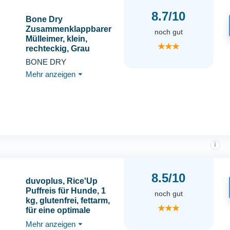
8.7/10
Bone Dry
Zusammenklappbarer
noch gut
Mülleimer, klein,
★★★
rechteckig, Grau
BONE DRY
Mehr anzeigen
⏷
i
8.5/10
duvoplus, Rice'Up
Puffreis für Hunde, 1
noch gut
kg, glutenfrei, fettarm,
★★★
für eine optimale
Verdauung,
Mehr anzeigen
⏷
gebrauchsfertig, Mix &