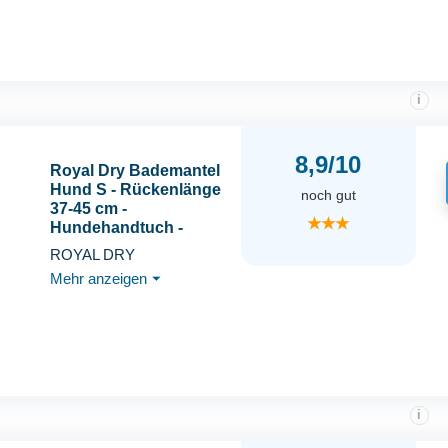
i
8,9/10
Royal Dry Bademantel
Hund S - Rückenlänge
noch gut
37-45 cm -
★★★
Hundehandtuch -
Mikrofase -
ROYAL DRY
Hundebademantel
Mehr anzeigen
⏷
kleine Hunde - Schnell
Trocknendes mit
Klettverschluss - Grau
i