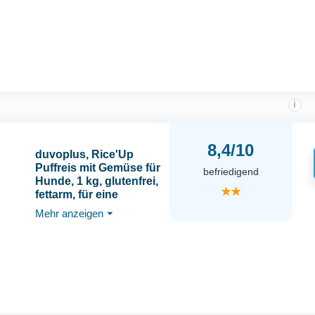
Feed: Kann mit einem
feuchten, trockenen
oder frischen Futter
gemischt Werden
i
8,4/10
duvoplus, Rice'Up
Puffreis mit Gemüse für
befriedigend
Hunde, 1 kg, glutenfrei,
★★
fettarm, für eine
optimale Verdauung,
Mehr anzeigen
⏷
Mix & Feed: kann mit
feuchtem, trockenem
oder frischem Futter
gemischt Werden