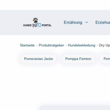
Zum
Inhalt
springen
Ernährung
Erziehu
Startseite
»
Produktratgeber
»
Hundebekleidung
»
Dry Up
Pomeranian Jacke
Pomppa Femton
Pom