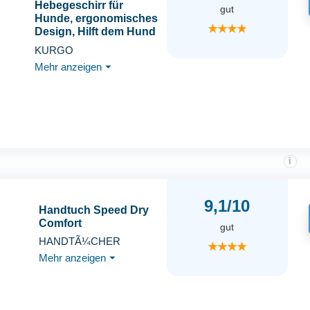
Hebegeschirr für
gut
Hunde, ergonomisches
★★★★
Design, Hilft dem Hund
beim Treppensteigen
KURGO
oder ins Auto, für
Mehr anzeigen
⏷
Hunde zwischen 23 kg
und 41 kg, Ideal für
kranke und alte Hunde
i
9,1/10
Handtuch Speed Dry
Comfort
gut
HANDTÃ¼CHER
★★★★
Mehr anzeigen
⏷