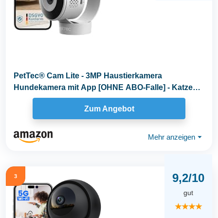
PetTec® Cam Lite - 3MP Haustierkamera
Hundekamera mit App [OHNE ABO-Falle] - Katzen
& Hunde Kamera...
Zum Angebot
Mehr anzeigen
⏷
9,2/10
3
gut
★★★★