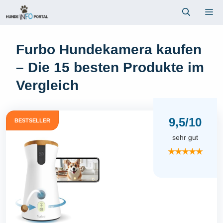
Zum
Me
Inhalt
springen
Furbo Hundekamera kaufen
– Die 15 besten Produkte im
Vergleich
9,5/10
BESTSELLER
sehr gut
★★★★★