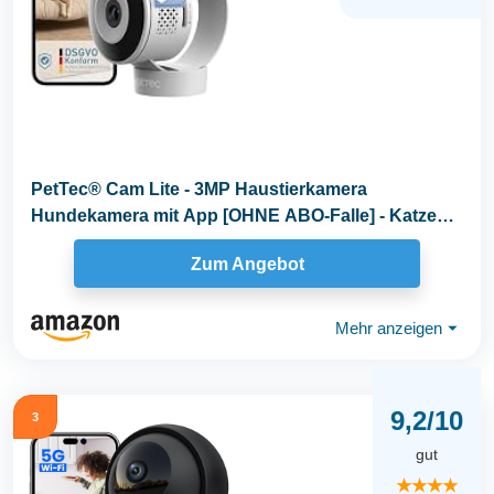
PetTec® Cam Lite - 3MP Haustierkamera
Hundekamera mit App [OHNE ABO-Falle] - Katzen
& Hunde Kamera...
Zum Angebot
Mehr anzeigen
⏷
9,2/10
3
gut
★★★★