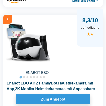
Mehr anzeigen
⏷
8,3/10
9
befriedigend
★★
ENABOT EBO
Enabot EBO Air 2 FamilyBot,Haustierkamera mit
App,2K Mobiler Heimtierkameras mit Anpassbare...
Zum Angebot