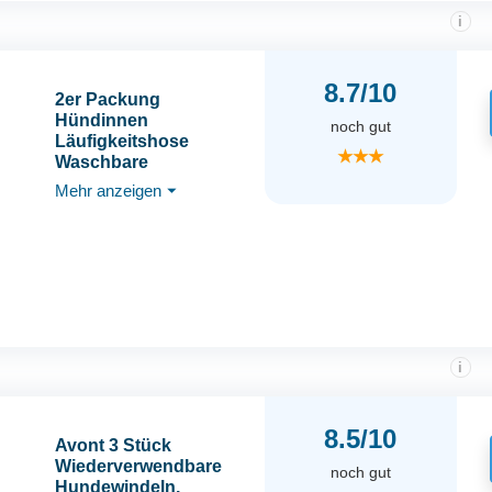
i
8.7/10
2er Packung
Hündinnen
noch gut
Läufigkeitshose
★★★
Waschbare
Schutzhöschen
Mehr anzeigen
⏷
Wiederverwendbare
Hundewindeln
Hundehose mit 6
Damenbinde
Verstellbare
Schutzhose für
Weibchen Hunde
Läufigkeit (S)
i
8.5/10
Avont 3 Stück
Wiederverwendbare
noch gut
Hundewindeln,