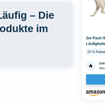
äufig – Die
rodukte im
2er Pack 
Läufigkei
Für...
15 % Rabat
Sehr
dies