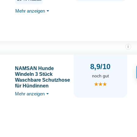
Hundewindeln
Hundehose mit 6
Mehr anzeigen
⏷
Damenbinde
Verstellbare
Schutzhose, für
Weibchen Hunde
Läufigkeit Schwarz und
Blau (S)
i
8,9/10
NAMSAN Hunde
Windeln 3 Stück
noch gut
Waschbare Schutzhose
★★★
für Hündinnen
Einstellbare Hunde
Mehr anzeigen
⏷
Höschen für Urin
Inkontinenz/Untrainierte
Welpen/Läufigkeit
Hündin - XL