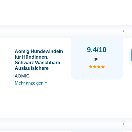
Schutzhose für
Waschbare
Schutzhose, Schwarz
und Blau, XL
i
9,4/10
Aomig Hundewindeln
für Hündinnen,
gut
Schwarz Waschbare
★★★★
Auslaufsichere
Läufigkeitshose für
AOMIG
Hündinnen,
Mehr anzeigen
⏷
Wiederverwendbare
Damenbinden Höschen
für Weibliche Haustiere,
Hochsaugfähige
Nkontinenz
Hundewindeln
i