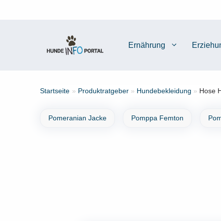
Zum
Inhalt
springen
Ernährung
Erziehu
Startseite
»
Produktratgeber
»
Hundebekleidung
»
Hose H
Pomeranian Jacke
Pomppa Femton
Pom