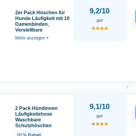
9,2/10
2er Pack Höschen für
Hunde Läufigkeit mit 10
gut
Damenbinden,
★★★★
Verstellbare
Schutzhose Hündin,
Mehr anzeigen
⏷
Wiederverwendbare
Waschbare
Hundewindeln für
Weibchen Hunde
Läufigkeit,
Periodenhose Hundes
Schwarz und Blau
i
9,1/10
2 Pack Hündinnen
Läufigkeitshose
gut
Waschbare
★★★★
Schutzhöschen
Wiederverwendbare
10 % Rabatt