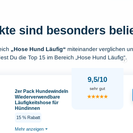
kte sind besonders beli
eich
„Hose Hund Läufig“
miteinander verglichen u
dest Du die Top 15 im Bereich „Hose Hund Läufig“.
i
9,5/10
sehr gut
2er Pack Hundewindeln
★★★★★
Wiederverwendbare
Läufigkeitshose für
Hündinnen
Hundewindeln Für
15 % Rabatt
Hündinnen mit 8
Damenbinden
Mehr anzeigen
⏷
Verstellbare