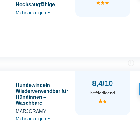
★★★
Hochsaugfähige,
waschbare und
Mehr anzeigen
⏷
umweltfreundliche
Damenbinden Höschen
für weibliche Haustiere
-Schwarz/Braun/Grau
i
8,4/10
Hundewindeln
Wiederverwendbar für
befriedigend
Hündinnen –
★★
Waschbare
Damenbinden Höschen
MARJORAMY
– Anti-Rüden
Mehr anzeigen
⏷
Schutzhose &
Sicherheitshöschen für
Hündinnen –
Verstellbare Öko-