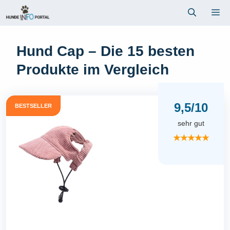
Zum
Me
Inhalt
springen
Hund Cap – Die 15 besten
Produkte im Vergleich
9,5/10
BESTSELLER
sehr gut
★★★★★