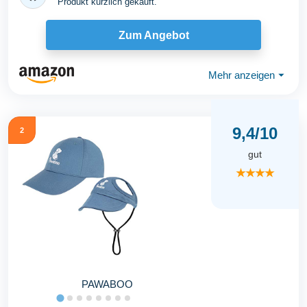
Produkt kürzlich gekauft.
Zum Angebot
Mehr anzeigen
⏷
9,4/10
2
gut
★★★★
PAWABOO