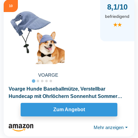
8,1/10
10
befriedigend
★★
VOARGE
Voarge Hunde Baseballmütze, Verstellbar
Hundecap mit Ohrlöchern Sonnenhut Sommer
Reise Hut, Cord...
Zum Angebot
Mehr anzeigen
⏷