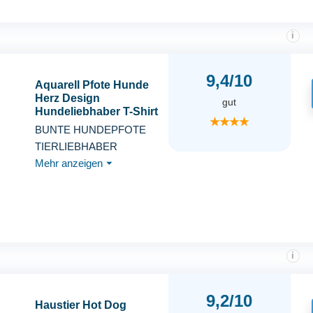
i
9,4/10
Aquarell Pfote Hunde
Herz Design
gut
Hundeliebhaber T-Shirt
★★★★
BUNTE HUNDEPFOTE
TIERLIEBHABER
Mehr anzeigen
⏷
i
9,2/10
Haustier Hot Dog