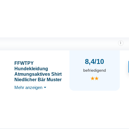
Welpe Kostüm Shirt für
Hochzeit Halloween
Geburtstag Party, S-
XXL
i
8,4/10
FFWTPY
Hundekleidung
befriedigend
Atmungsaktives Shirt
★★
Niedlicher Bär Muster
Weiche Weste T-Shirt
Mehr anzeigen
⏷
Frühling Sommer
Hundekleidung
Haustier Kleidung
Haustierliebhaber
Essentials