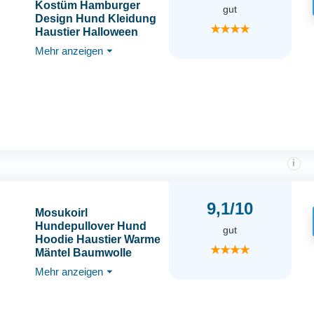
Kostüm Hamburger
gut
Design Hund Kleidung
★★★★
Haustier Halloween
Cosplay Outfit
Mehr anzeigen
⏷
Weihnachtsfeier Dress
Up für Welpen
Kätzchen(M)
i
9,1/10
Mosukoirl
Hundepullover Hund
gut
Hoodie Haustier Warme
★★★★
Mäntel Baumwolle
Sweatshirts Hund
Mehr anzeigen
⏷
Kleidung mit Tasche
Welpe Pullover Hund
Overall für kleine