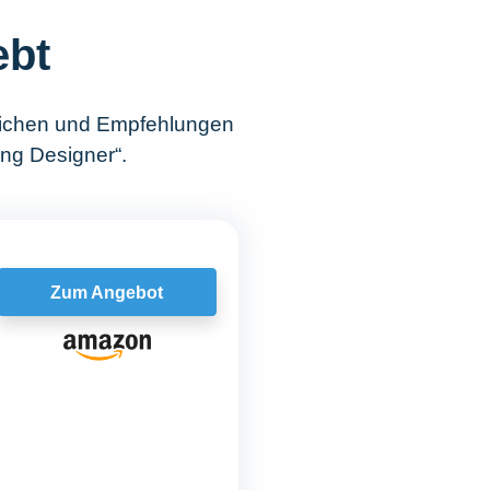
ebt
lichen und Empfehlungen
ung Designer“.
Zum Angebot