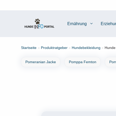
Zum
Inhalt
springen
Ernährung
Erziehu
Startseite
»
Produktratgeber
»
Hundebekleidung
»
Hunde 
Pomeranian Jacke
Pomppa Femton
Pom