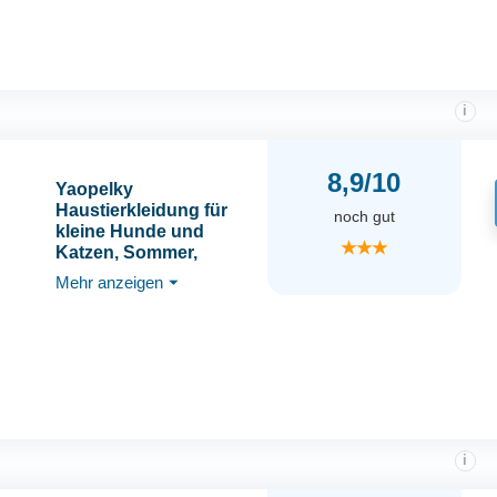
mittlere Hunde Katzen
Teddy Chihuahua
i
8,9/10
Yaopelky
Haustierkleidung für
noch gut
kleine Hunde und
★★★
Katzen, Sommer,
Herbst, Herzmuster,
Mehr anzeigen
⏷
dehnbar, Rüschen,
langärmelige Outfits für
Chihuahua, Schnauzer,
Shih Tzu, Yorkie (Rosa,
M)
i