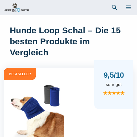
Zum
Me
Inhalt
springen
Hunde Loop Schal – Die 15
besten Produkte im
Vergleich
9,5/10
BESTSELLER
sehr gut
★★★★★