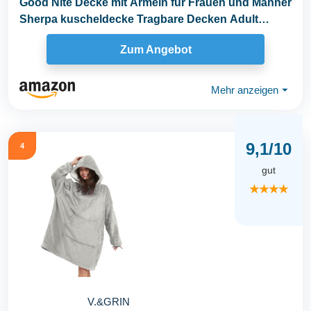
Good Nite Decke mit Ärmeln für Frauen und Männer
Sherpa kuscheldecke Tragbare Decken Adult
Cosy...
Zum Angebot
Mehr anzeigen
⏷
9,1/10
4
gut
★★★★
V.&GRIN