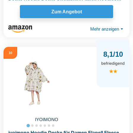
(Grau...
Zum Angebot
Mehr anzeigen
⏷
8,1/10
10
befriedigend
★★
IYOIMONO
iyoimono Hoodie Decke für Damen Flanell Fleece