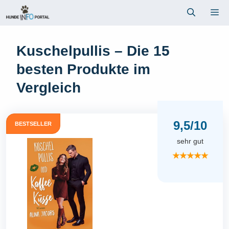
Zum
Me
Inhalt
springen
Kuschelpullis – Die 15
besten Produkte im
Vergleich
9,5/10
BESTSELLER
sehr gut
★★★★★