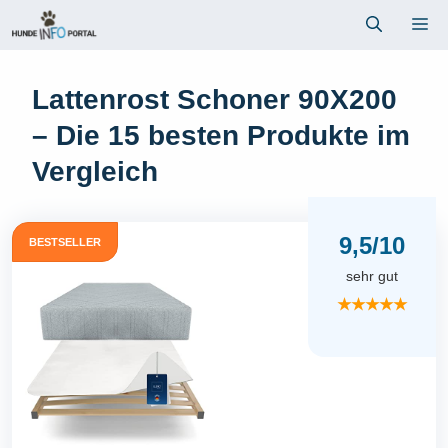
Zum
Me
Inhalt
springen
Lattenrost Schoner 90X200
– Die 15 besten Produkte im
Vergleich
9,5/10
BESTSELLER
sehr gut
★★★★★