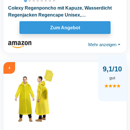
Colexy Regenponcho mit Kapuze, Wasserdicht
Regenjacken Regencape Unisex,
Wiederverwendbar...
Zum Angebot
Mehr anzeigen
⏷
9,1/10
4
gut
★★★★