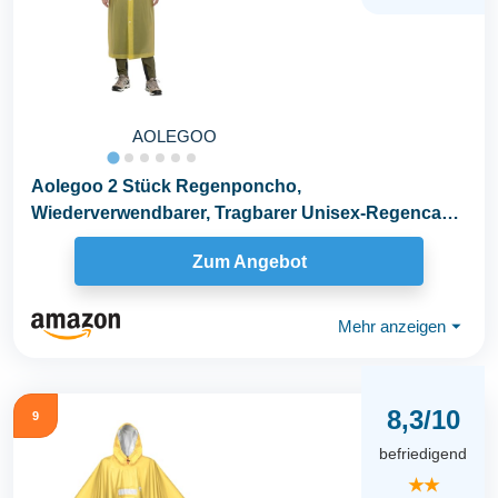
AOLEGOO
Aolegoo 2 Stück Regenponcho,
Wiederverwendbarer, Tragbarer Unisex-Regencape
für Fahrrad, Wandern...
Zum Angebot
Mehr anzeigen
⏷
8,3/10
9
befriedigend
★★