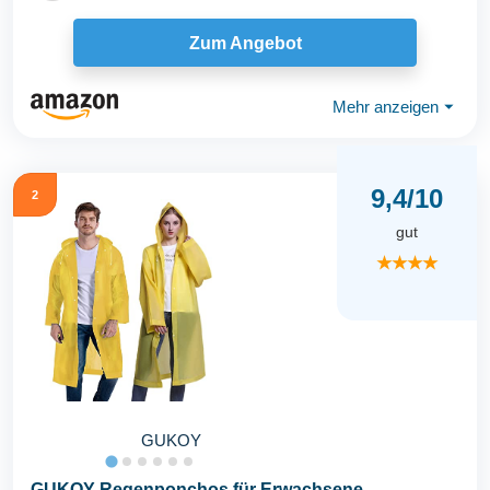
Zum Angebot
Mehr anzeigen
⏷
9,4/10
2
gut
★★★★
GUKOY
GUKOY Regenponchos für Erwachsene,