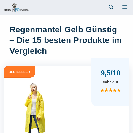
Zum
Me
Inhalt
springen
Regenmantel Gelb Günstig
– Die 15 besten Produkte im
Vergleich
9,5/10
BESTSELLER
sehr gut
★★★★★