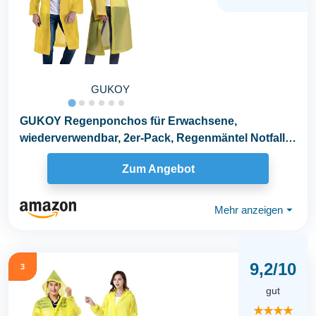
GUKOY
GUKOY Regenponchos für Erwachsene,
wiederverwendbar, 2er-Pack, Regenmäntel Notfall
für Frauen...
Zum Angebot
Mehr anzeigen
⏷
9,2/10
3
gut
★★★★