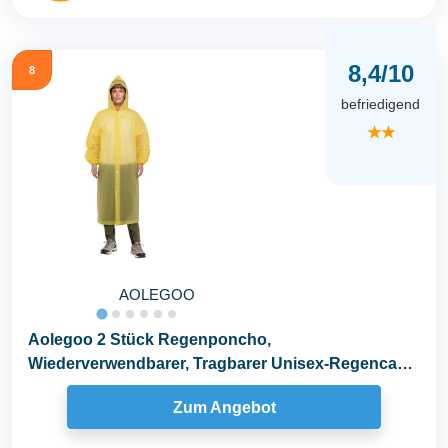
8,4/10
8
befriedigend
★★
AOLEGOO
Aolegoo 2 Stück Regenponcho,
Wiederverwendbarer, Tragbarer Unisex-Regencape
für Fahrrad, Wandern...
Zum Angebot