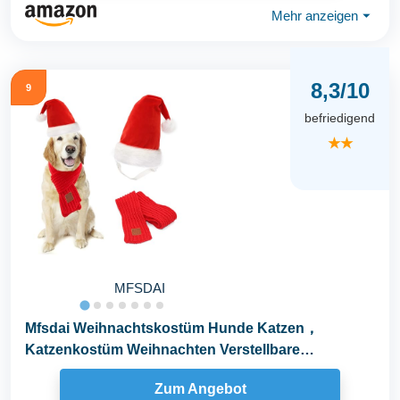
Mehr anzeigen
⏷
8,3/10
9
befriedigend
★★
MFSDAI
Mfsdai Weihnachtskostüm Hunde Katzen，
Katzenkostüm Weihnachten Verstellbare
Hundemütze Schal...
Zum Angebot