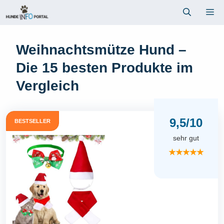
Zum
Me
Inhalt
springen
Weihnachtsmütze Hund –
Die 15 besten Produkte im
Vergleich
9,5/10
BESTSELLER
sehr gut
★★★★★