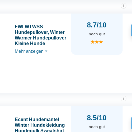
i
8.7/10
FWLWTWSS
Hundepullover, Winter
noch gut
Warmer Hundepullover
★★★
Kleine Hunde
Rollkragen
Mehr anzeigen
⏷
Strickpullover Hunde
Pullover Weich
Hundekleidung
Hundepulli Hund
Kleidung für Kleine
Mittelgroße Hunde und
Katzen Medium
i
8.5/10
Ecent Hundemantel
Winter Hundekleidung
noch gut
Hundepulli Sweatshirt