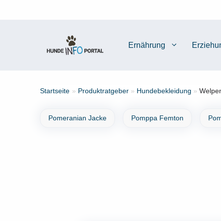
Zum
Inhalt
springen
Ernährung
Erziehu
Startseite
»
Produktratgeber
»
Hundebekleidung
»
Welpen
Pomeranian Jacke
Pomppa Femton
Pom