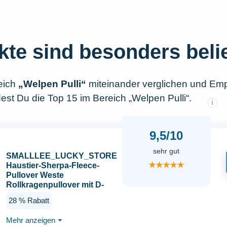
kte sind besonders beli
eich
„Welpen Pulli“
miteinander verglichen und Emp
est Du die Top 15 im Bereich „Welpen Pulli“.
i
9,5/10
sehr gut
SMALLLEE_LUCKY_STORE
★★★★★
Haustier-Sherpa-Fleece-
Pullover Weste
Rollkragenpullover mit D-
Ring weiches Sweatshirt für
28 % Rabatt
kleine Hunde Katzen,
Welpen Yorkie Chihuahua
Mehr anzeigen
⏷
warme Herbst-