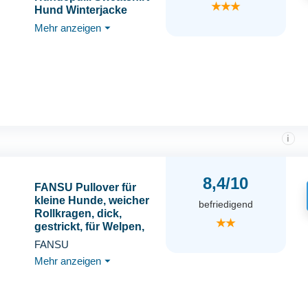
★★★
Hund Winterjacke
Baumwolle für Hunde
Mehr anzeigen
⏷
i
8,4/10
FANSU Pullover für
kleine Hunde, weicher
befriedigend
Rollkragen, dick,
★★
gestrickt, für Welpen,
einfarbig, für kleine,
FANSU
mittelgroße und große
Mehr anzeigen
⏷
Hunde und Katzen,
warmes Haustier-
Weihnachts-Winter-
Outfit (XS, Khaki)