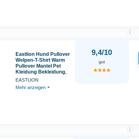
Winterkleidung, braun, S
i
9,4/10
Eastlion Hund Pullover
Welpen-T-Shirt Warm
gut
Pullover Mantel Pet
★★★★
Kleidung Bekleidung,
Grau, Gr. S
EASTLION
Mehr anzeigen
⏷
i