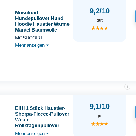
9,2/10
Mosukoirl
Hundepullover Hund
gut
Hoodie Haustier Warme
★★★★
Mäntel Baumwolle
Sweatshirts Hund
MOSUCOIRL
Kleidung mit Tasche
Mehr anzeigen
⏷
Welpe Pullover Hund
Overall für kleine
mittlere Hunde Katzen
Teddy Chihuahua
i
9,1/10
EIHI 1 Stück Haustier-
Sherpa-Fleece-Pullover
gut
Weste
★★★★
Rollkragenpullover
weiches Sweatshirt für
Mehr anzeigen
⏷