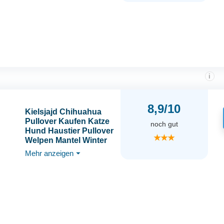
kleine Hunde Katzen,
Welpen Yorkie
Chihuahua warme
Herbst-Winterkleidung,
khaki, s
i
8,9/10
Kielsjajd Chihuahua
Pullover Kaufen Katze
noch gut
Hund Haustier Pullover
★★★
Welpen Mantel Winter
für kleine Hunde Jacke
Mehr anzeigen
⏷
Kleidung
Haustierkleidung
Hundepullover Rentier
(White, XS)