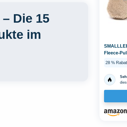
 – Die 15
ukte im
SMALLLEE
Fleece-Pul
D-Ring wei
28 % Rabat
Sehr
dies