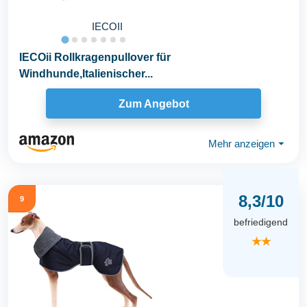
IECOII
IECOii Rollkragenpullover für
Windhunde,Italienischer...
Zum Angebot
Mehr anzeigen
⏷
8,3/10
9
befriedigend
★★