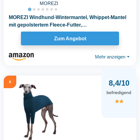
MOREZI
MOREZI Windhund-Wintermantel, Whippet-Mantel
mit gepolstertem Fleece-Futter,
Wasserabweisende...
Zum Angebot
Mehr anzeigen
⏷
8,4/10
8
befriedigend
★★