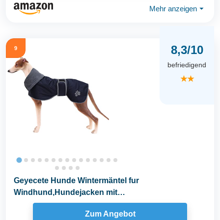
Mehr anzeigen
⏷
8,3/10
9
befriedigend
★★
Geyecete Hunde Wintermäntel fur
Windhund,Hundejacken mit
plüschfutter,Wasserdichter Regenmantel...
Zum Angebot