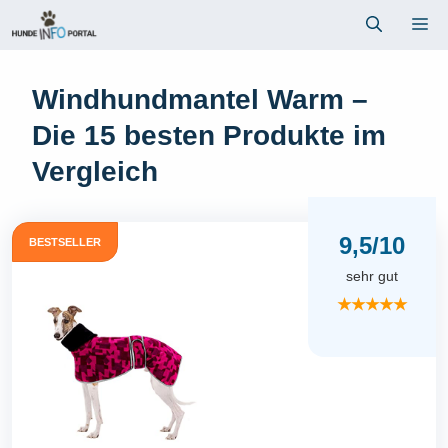
Zum
Me
Inhalt
springen
Windhundmantel Warm –
Die 15 besten Produkte im
Vergleich
9,5/10
BESTSELLER
sehr gut
★★★★★