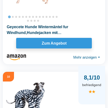
Geyecete Hunde Wintermäntel fur
Windhund,Hundejacken mit
plüschfutter,Wasserdichter Regenmantel...
Zum Angebot
Mehr anzeigen
⏷
8,1/10
10
befriedigend
★★