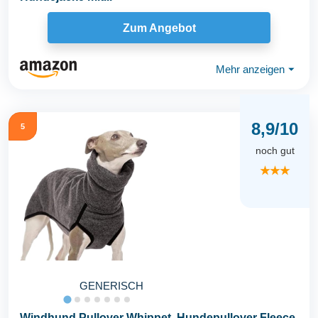
Zum Angebot
Mehr anzeigen
⏷
8,9/10
5
noch gut
★★★
GENERISCH
Windhund Pullover Whippet, Hundepullover Fleece