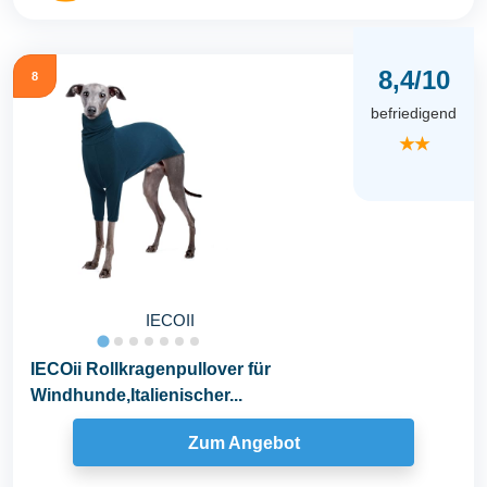
8,4/10
8
befriedigend
★★
IECOII
IECOii Rollkragenpullover für
Windhunde,Italienischer...
Zum Angebot