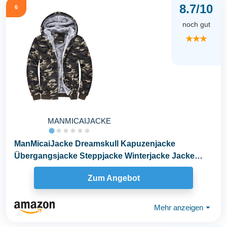
8.7/10
6
noch gut
★★★
MANMICAIJACKE
ManMicaiJacke Dreamskull Kapuzenjacke
Übergangsjacke Steppjacke Winterjacke Jacke
Baumwolle...
Zum Angebot
Mehr anzeigen
⏷