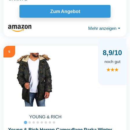
Zum Angebot
Mehr anzeigen
⏷
8,9/10
5
noch gut
★★★
YOUNG & RICH
Young & Rich Herren Camouflage Parka Winter