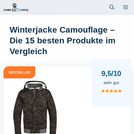
Zum
Me
Inhalt
springen
Winterjacke Camouflage –
Die 15 besten Produkte im
Vergleich
9,5/10
BESTSELLER
sehr gut
★★★★★