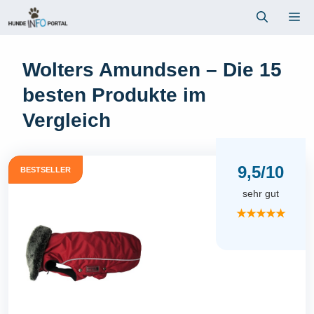
Zum
Me
Inhalt
springen
Wolters Amundsen – Die 15
besten Produkte im
Vergleich
9,5/10
BESTSELLER
sehr gut
★★★★★