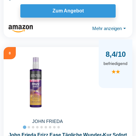
Zum Angebot
Mehr anzeigen
⏷
8,4/10
8
befriedigend
★★
JOHN FRIEDA
John Frieda Frizz Ease Tägliche Wunder-Kur Sofort