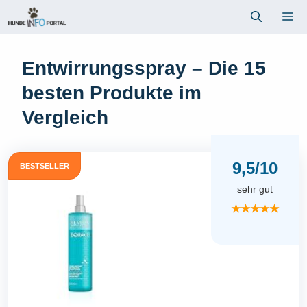
Zum
Me
Inhalt
springen
Entwirrungsspray – Die 15
besten Produkte im
Vergleich
9,5/10
BESTSELLER
sehr gut
★★★★★