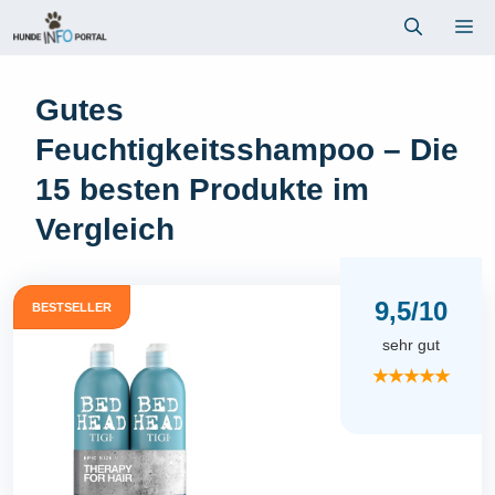
Zum
Me
Inhalt
springen
Gutes
Feuchtigkeitsshampoo – Die
15 besten Produkte im
Vergleich
9,5/10
BESTSELLER
sehr gut
★★★★★