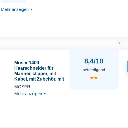
Edelstahlklinge/wasserdichter
Mehr anzeigen
⏷
Hunderasierer für Hunde
i
8,4/10
Moser 1400
Haarschneider für
befriedigend
Männer, clipper, mit
★★
Kabel, mit Zubehör, mit
5 arretierbaren
MOSER
Positionen (0,7 bis 3
Mehr anzeigen
⏷
mm), vier
Führungskämme | 1er
Pack