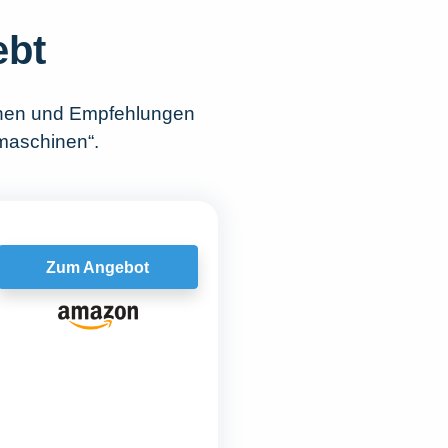
ebt
chen und Empfehlungen
rmaschinen“.
Zum Angebot