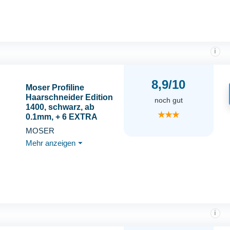
i
8,9/10
Moser Profiline
Haarschneider Edition
noch gut
1400, schwarz, ab
★★★
0.1mm, + 6 EXTRA
Aufsteckkämme (1881-
MOSER
7170) von 3mm - 25mm.
Mehr anzeigen
⏷
i