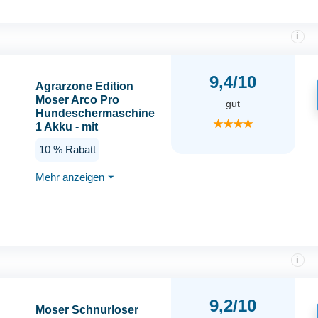
i
9,4/10
Agrarzone Edition
Moser Arco Pro
gut
Hundeschermaschine
★★★★
1 Akku - mit
Aufsteckkamm Set -
10 % Rabatt
Schermaschine Hund
mit hervorragender
Mehr anzeigen
⏷
Leistung - Rasierer,
Trimmer,
Tierhaarschneider &
Katzen
i
9,2/10
Moser Schnurloser