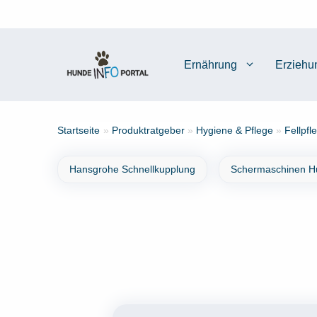
Zum
Inhalt
springen
Ernährung
Erziehu
Startseite
»
Produktratgeber
»
Hygiene & Pflege
»
Fellpfl
Hansgrohe Schnellkupplung
Schermaschinen H