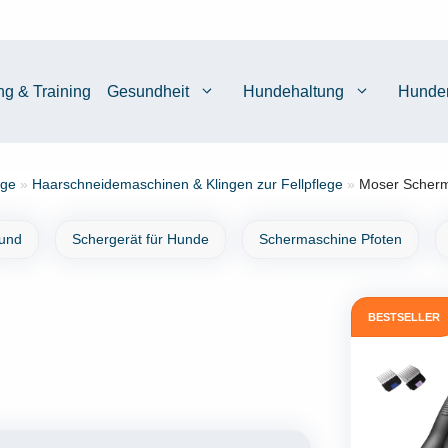
ng & Training
Gesundheit
Hundehaltung
Hunde
ege
»
Haarschneidemaschinen & Klingen zur Fellpflege
»
Moser Scherma
und
Schergerät für Hunde
Schermaschine Pfoten
BESTSELLER