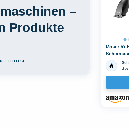
rmaschinen –
en Produkte
Moser Rots
Schermasc
Metallauf
R FELLPFLEGE
Sehr
dies