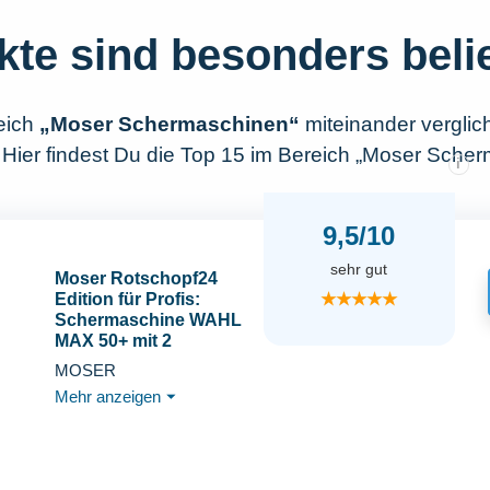
kte sind besonders beli
eich
„Moser Schermaschinen“
miteinander vergli
 Hier findest Du die Top 15 im Bereich „Moser Sche
i
9,5/10
sehr gut
Moser Rotschopf24
★★★★★
Edition für Profis:
Schermaschine WAHL
MAX 50+ mit 2
Metallaufsteckkämmen
MOSER
und Rotschopf24
Mehr anzeigen
⏷
Tasche. Besser als
Moser MAX 45+50!