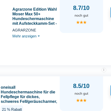
8.7/10
Agrarzone Edition Wahl
Moser Max 50+
noch gut
Hundeschermaschine
★★★
mit Aufsteckkamm-Set -
Kraftvolle
AGRARZONE
Schermaschine Hund
Mehr anzeigen
⏷
Katze für verfilztes Fell
& Langhaar - Leise Max
50 mit 2
Leistungsstufen
i
8.5/10
oneisall
Hundeschermaschine für die
noch gut
Fellpflege für dickes,
★★★
schweres Fell/geräuscharmer,
wiederaufladbarer, kabelloser
21 % Rabatt
Haustierrasierer mit