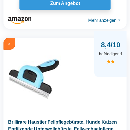
Zum Angebot
Mehr anzeigen
⏷
8,4/10
8
befriedigend
★★
Brillirare Haustier Fellpflegebürste, Hunde Katzen
Entfilzende Unterwollebürste, Fellwechselpflege...