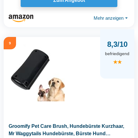
Zum Angebot
Mehr anzeigen
⏷
8,3/10
9
befriedigend
★★
Groomify Pet Care Brush, Hundebürste Kurzhaar,
Mr Waggytails Hundebürste, Bürste Hund