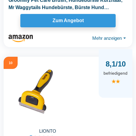
Groomify Pet Care Brush, Hundebürste Kurzhaar,
Mr Waggytails Hundebürste, Bürste Hund
Kurzhaar...
Zum Angebot
Mehr anzeigen
⏷
8,1/10
10
befriedigend
★★
LIONTO