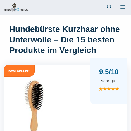
Zum
Me
Inhalt
springen
Hundebürste Kurzhaar ohne
Unterwolle – Die 15 besten
Produkte im Vergleich
9,5/10
BESTSELLER
sehr gut
★★★★★