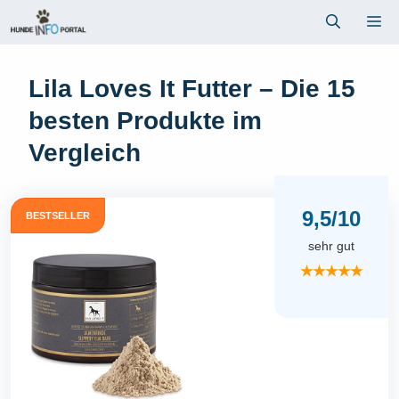
Zum
Me
Inhalt
springen
Lila Loves It Futter – Die 15
besten Produkte im
Vergleich
9,5/10
BESTSELLER
sehr gut
★★★★★