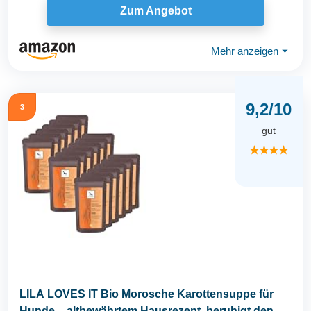
Zum Angebot
Mehr anzeigen
⏷
9,2/10
3
gut
★★★★
LILA LOVES IT Bio Morosche Karottensuppe für
Hunde – altbewährtem Hausrezept, beruhigt den...