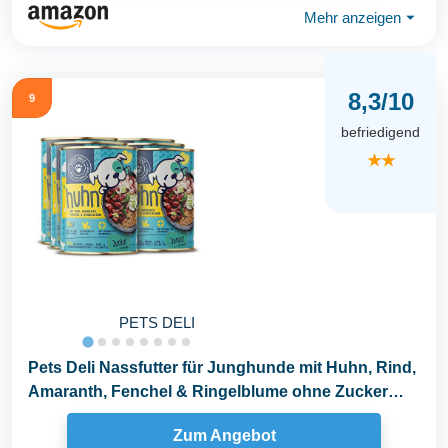
Mehr anzeigen
⏷
8,3/10
9
befriedigend
★★
PETS DELI
Pets Deli Nassfutter für Junghunde mit Huhn, Rind,
Amaranth, Fenchel & Ringelblume ohne Zucker
und...
Zum Angebot